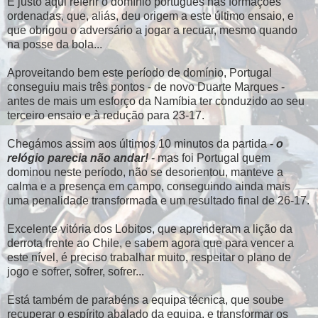
É justo aqui referir o domínio português nas formações
ordenadas, que, aliás, deu origem a este último ensaio, e
que obrigou o adversário a jogar a recuar, mesmo quando
na posse da bola...
Aproveitando bem este período de domínio, Portugal
conseguiu mais três pontos - de novo Duarte Marques -
antes de mais um esforço da Namíbia ter conduzido ao seu
terceiro ensaio e à redução para 23-17.
Chegámos assim aos últimos 10 minutos da partida -
o
relógio parecia não andar!
- mas foi Portugal quem
dominou neste período, não se desorientou, manteve a
calma e a presença em campo, conseguindo ainda mais
uma penalidade transformada e um resultado final de 26-17.
Excelente vitória dos Lobitos, que aprenderam a lição da
derrota frente ao Chile, e sabem agora que para vencer a
este nível, é preciso trabalhar muito, respeitar o plano de
jogo e sofrer, sofrer, sofrer...
Está também de parabéns a equipa técnica, que soube
recuperar o espírito abalado da equipa, e transformar os