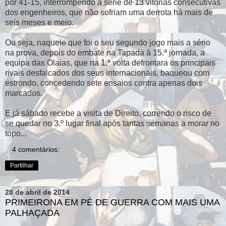
por 41-15, interrompendo a série de 13 vitórias consecutivas
dos engenheiros, que não sofriam uma derrota há mais de
seis meses e meio.
Ou seja, naquele que foi o seu segundo jogo mais a sério
na prova, depois do embate na Tapada à 15.ª jornada, a
equipa das Olaias, que na 1.ª volta defrontara os principais
rivais desfalcados dos seus internacionais, baqueou com
estrondo, concedendo sete ensaios contra apenas dois
marcados.
E já sábado recebe a visita de Direito, correndo o risco de
se quedar no 3.º lugar final após tantas semanas a morar no
topo...
4 comentários:
Partilhar
28 de abril de 2014
PRIMEIRONA EM PÉ DE GUERRA COM MAIS UMA
PALHAÇADA