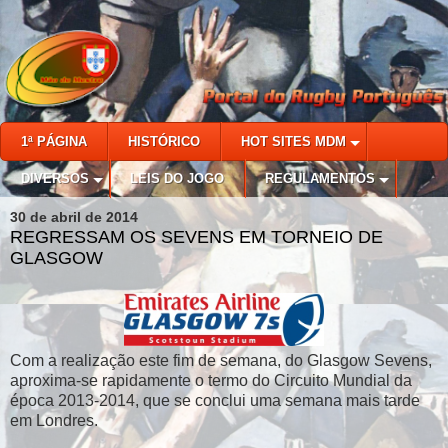
1ª PÁGINA
HISTÓRICO
HOT SITES MDM
DIVERSOS
LEIS DO JOGO
REGULAMENTOS
30 de abril de 2014
REGRESSAM OS SEVENS EM TORNEIO DE
GLASGOW
Com a realização este fim de semana, do Glasgow Sevens,
aproxima-se rapidamente o termo do Circuito Mundial da
época 2013-2014, que se conclui uma semana mais tarde
em Londres.