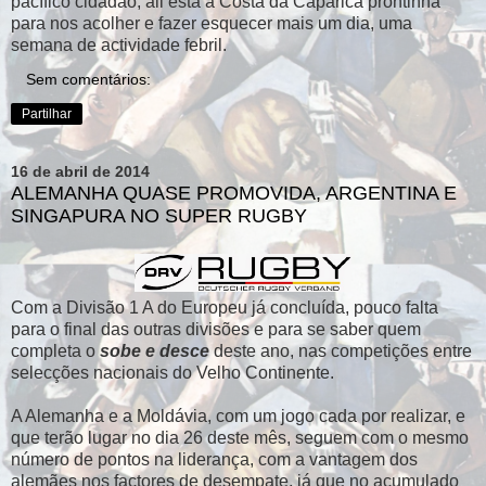
pacífico cidadão, ali está a Costa da Caparica prontinha
para nos acolher e fazer esquecer mais um dia, uma
semana de actividade febril.
Sem comentários:
Partilhar
16 de abril de 2014
ALEMANHA QUASE PROMOVIDA, ARGENTINA E
SINGAPURA NO SUPER RUGBY
Com a Divisão 1 A do Europeu já concluída, pouco falta
para o final das outras divisões e para se saber quem
completa o
sobe e desce
deste ano, nas competições entre
selecções nacionais do Velho Continente.
A Alemanha e a Moldávia, com um jogo cada por realizar, e
que terão lugar no dia 26 deste mês, seguem com o mesmo
número de pontos na liderança, com a vantagem dos
alemães nos factores de desempate, já que no acumulado