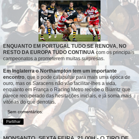
ENQUANTO EM PORTUGAL TUDO SE RENOVA, NO
RESTO DA EUROPA TUDO CONTINUA
com os principais
campeonatos a prometerem muitas surpresas.
Em Inglaterra o Northampton tem um importante
encontro
, que o pode catapultar para mais uma época de
ouro, mas os Saracens não vão facilitar-lhes a vida,
enquanto em França o Racing Metro recebe o Biarritz que
parece recuperado das hesitações iniciais, e já soma mais
vitórias do que derrotas.
Sem comentários:
Partilhar
MONSANTO, SEXTA FEIRA, 21,00H - O TIRO DE