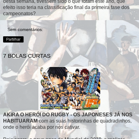
desta semana, tivessem sido o que foram este ano, que
efeito isso teria na classificação final da primeira fase dos
campeonatos?
Sem comentários:
Partilhar
7 BOLAS CURTAS
AKIRA O HERÓI DO RUGBY - OS JAPONESES JÁ NOS
HABITUARAM
com as suas historinhas de quadradinhos,
onde o herói acaba por nos cativar.