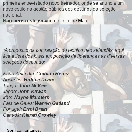
primeira entrevista do novo treinador, onde se anuncia um
novo estilo na gestão pública dos destinos da seleção
nacional.
Não perca este ensaio
do
Join the Maul!
*A propósito da contratação do técnico neo zelandês, aqui
fica a lista dos kiwis em posição de liderança nas diversas
seleções do mundo:
Nova Zelândia:
Graham Henry
Austrália:
Robbie Deans
Tonga:
John McKee
Japão:
John Kirwan
Irão:
Wayne Marsters
País de Gales:
Warren Gatland
Portugal:
Errol Brain
Canadá:
Kieran Crowley
Sem comentários: