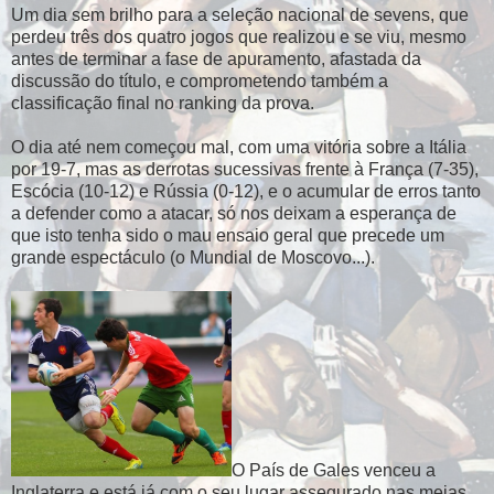
Um dia sem brilho para a seleção nacional de sevens, que
perdeu três dos quatro jogos que realizou e se viu, mesmo
antes de terminar a fase de apuramento, afastada da
discussão do título, e comprometendo também a
classificação final no ranking da prova.
O dia até nem começou mal, com uma vitória sobre a Itália
por 19-7, mas as derrotas sucessivas frente à França (7-35),
Escócia (10-12) e Rússia (0-12), e o acumular de erros tanto
a defender como a atacar, só nos deixam a esperança de
que isto tenha sido o mau ensaio geral que precede um
grande espectáculo (o Mundial de Moscovo...).
O País de Gales venceu a
Inglaterra e está já com o seu lugar assegurado nas meias