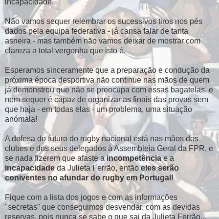
incapacidade.
Não vamos sequer relembrar os sucessivos tiros nos pés
dados pela equipa federativa - já cansa falar de tanta
asneira - mas também não vamos deixar de mostrar com
clareza a total vergonha que isto é.
Esperamos sinceramente que a preparação e condução da
próxima época desportiva não continue nas mãos de quem
já demonstrou que não se preocupa com essas bagatelas, e
nem sequer é capaz de organizar as finais das provas sem
que haja - em todas elas - um problema, uma situação
anómala!
A defesa do futuro do rugby nacional está nas mãos dos
clubes e dos seus delegados à Assembleia Geral da FPR, e
se nada fizerem que afaste a
incompetência
e a
incapacidade
da Julieta Ferrão, então
eles serão
coniventes no afundar do rugby em Portugal!
Fique com a lista dos jogos e com as informações
"secretas" que conseguimos desvendar, com as devidas
reservas, pois nunca se sabe o que sai da Julieta Ferrão...