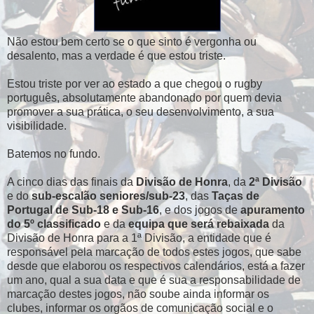
Não estou bem certo se o que sinto é vergonha ou
desalento, mas a verdade é que estou triste.
Estou triste por ver ao estado a que chegou o rugby
português, absolutamente abandonado por quem devia
promover a sua prática, o seu desenvolvimento, a sua
visibilidade.
Batemos no fundo.
A cinco dias das finais da
Divisão de Honra
, da
2ª Divisão
e do
sub-escalão seniores/sub-23
, das
Taças de
Portugal de Sub-18 e Sub-16
, e dos jogos de
apuramento
do 5º classificado
e da
equipa que será rebaixada
da
Divisão de Honra para a 1ª Divisão, a entidade que é
responsável pela marcação de todos estes jogos, que sabe
desde que elaborou os respectivos calendários, está a fazer
um ano, qual a sua data e que é sua a responsabilidade de
marcação destes jogos, não soube ainda informar os
clubes, informar os orgãos de comunicação social e o