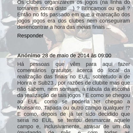
Os clubes organizarem os jogos (na linha do
tomarem conta disto ...) ? Brincamos ou quê ?
Então no fds passado em que a marcação dos
jogos jogos era dos clubes nem conseguiram
desencontrar a hora das meias finais ...
Responder
Anónimo
28 de maio de 2014 às 09:00
Há pessoas que vêm para aqui fazer
comentários gratuitos àcerca do local da
realização das finais no EUL, sobretudo a de
Honra e Sub23 , por razões de clubite mas que
não sabem, nem sonham, a rábula da escolha
da realização de tais jogos ! E como se chegou
ao EUL, como se poderia ter chegao a
Monsanto, Tapada ou outro campo qualquer !?
E como, depois de já ter sido decidido que
seria no EUL, se tentou desmarcar aquele
campo e, inclusivamente, atrasar de um dia
(mudando de mês e com todas as