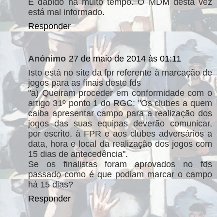
É dabido há muito tempo. O MDM desta vez
está mal informado.
Responder
Anónimo
27 de maio de 2014 às 01:11
Isto está no site da fpr referente à marcação de
jogos para as finais deste fds
"a) Queiram proceder em conformidade com o
artigo 31º ponto 1 do RGC: "Os clubes a quem
caiba apresentar campo para a realização dos
jogos das suas equipas deverão comunicar,
por escrito, à FPR e aos clubes adversários a
data, hora e local da realização dos jogos com
15 dias de antecedência".
Se os finalistas foram aprovados no fds
passado como é que podiam marcar o campo
há 15 dias?
Responder