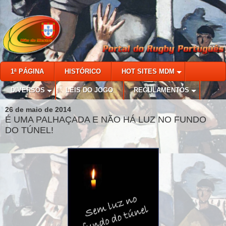
1ª PÁGINA
HISTÓRICO
HOT SITES MDM
DIVERSOS
LEIS DO JOGO
REGULAMENTOS
26 de maio de 2014
É UMA PALHAÇADA E NÃO HÁ LUZ NO FUNDO
DO TÚNEL!