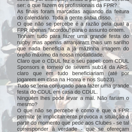
ser: o que fazem os profissionais da FPR?
As finais foram marcadas aquando da feitura
do calendário. Toda a gente sabia disso.
O que não se percebe é a razão pela qual a
FPR apenas "acordou" para o assunto ontem.
Tinham tudo para fazer uma grande festa do
rugby mas apenas arranjaram mais um sarilho
que nada beneficia a já mázinha imagem do
órgão máximo da nossa modalidade.
Claro que o CDUL fez o seu papel: com CDUL
Sponsors e torneio de sevens sub14 da ARS,
claro que em tudo beneficiariam (até por
jogarem em casa na Honra e nos Sub23).
Tudo se teria conjugado para fazer uma grande
festa do CDUL em casa do CDUL.
Ninguém lhes pode levar a mal. Não fariam o
mesmo?
O que não se percebe é como é que a FPR
permite (e implicitamente provoca a situação a
partir do momento que pede aos Clubes - se tal
corresponder à verdade - que se ofereçam