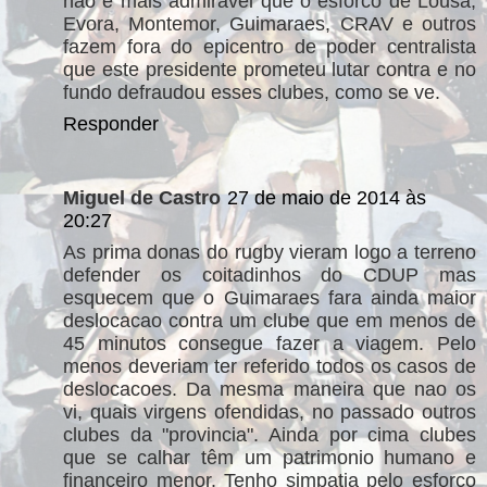
nao e mais admiravel que o esforco de Lousa,
Evora, Montemor, Guimaraes, CRAV e outros
fazem fora do epicentro de poder centralista
que este presidente prometeu lutar contra e no
fundo defraudou esses clubes, como se ve.
Responder
Miguel de Castro
27 de maio de 2014 às
20:27
As prima donas do rugby vieram logo a terreno
defender os coitadinhos do CDUP mas
esquecem que o Guimaraes fara ainda maior
deslocacao contra um clube que em menos de
45 minutos consegue fazer a viagem. Pelo
menos deveriam ter referido todos os casos de
deslocacoes. Da mesma maneira que nao os
vi, quais virgens ofendidas, no passado outros
clubes da "provincia". Ainda por cima clubes
que se calhar têm um patrimonio humano e
financeiro menor. Tenho simpatia pelo esforco