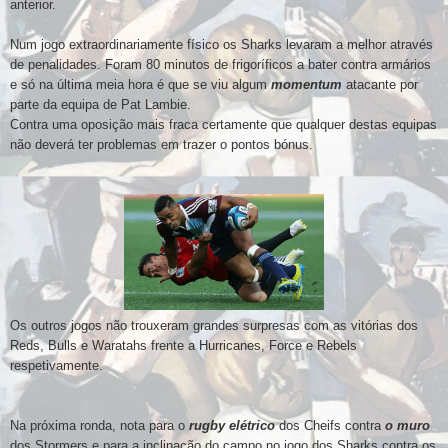
anterior.
Num jogo extraordinariamente físico os Sharks levaram a melhor através
de penalidades. Foram 80 minutos de frigoríficos a bater contra armários
e só na última meia hora é que se viu algum
momentum
atacante por
parte da equipa de Pat Lambie.
Contra uma oposição mais fraca certamente que qualquer destas equipas
não deverá ter problemas em trazer o pontos bónus.
Os outros jogos não trouxeram grandes surpresas com as vitórias dos
Reds, Bulls e Waratahs frente a Hurricanes, Force e Rebels
respetivamente.
Na próxima ronda, nota para o
rugby elétrico
dos Cheifs contra
o
muro
dos Stormers e para a inclinação do campo no jogo dos Sharks contra os