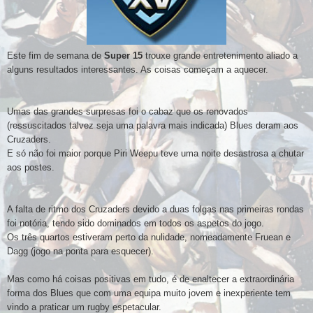
Este fim de semana de
S
uper 15
trouxe grande entr
e
tenimento aliado a
alguns resultados interessantes. As coisas começam a aquecer.
Umas das grandes surpresas foi o cabaz que os renovados
(ressuscitados talvez seja uma palavra mais indicada) Blues deram aos
Cruzaders.
E só não foi maior porque Piri Weepu teve uma noite desastrosa a chutar
aos postes.
A falta de ritmo dos Cruzaders devido a duas folgas nas primeiras rondas
foi notória, tendo sido dominados em todos os aspetos do jogo.
Os
três quartos
estiveram perto da nulidade, nomeadamente Fruean e
Dagg (jogo na ponta para esquecer).
Mas como há coisas positivas em tudo, é de enaltecer a extraordinária
forma dos Blues que com uma equipa muito jovem e inexperiente tem
vindo a praticar um rugby espetacular.