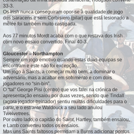
33-3.
Os Irish nunca conseguiram opor-se à qualidade de jogo
dos Saracens e sem Corbisiero (pilar) que está lesionado a
mêlée foi também muito castigada.
Aos 77 minutos Mordt acaba com o que restava dos Irish
com novo ensaio convertido. Final 40-3.
Gloucester – Northampton
Sempre um jogo emotivo quando estas duas equipas se
encontram e este não foi excepção.
Um jogo à Saints, a começar muito bem, a dominar o
adversário, mas a acabar em sofrimento e com dois
jogadores no “sin-bin”.
O “tal” George Pisi (centro) que vos falei na crónica de
apresentação ensaiou por duas vezes, sendo que Tindall
(agora jogador-treinador) sentiu muitas dificuldades para o
parar, e o estrante Waldouck a seu lado anulou
Twelvetrees.
Por outro lado, o capitão do Saint, Hartley, também ensaiou,
e Lamb converteu todos os ensaios.
Mas uns Saints faltosos permitiam a Burns adicionar pontos