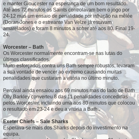
e manter Gloucester na esperança de um bom resultado.
Até aos 72 minutos os Saints controlavam bem o jogo por
24-12 mas um ensaio de penalidade por infração na mêlée
(Doran-Jones e o estreante Van Velze já estavam
amarelados) e foram 8 minutos a sofrer até aos 80. Final 19-
24.
Worcester – Bath
Os Worcester normalmente encontram-se nas lutas do
últimos classificados.
Muito esforçados contra uns Bath sempre robustos, levaram
a sua vontade de vencer ao extremo causando muitas
penalidades que custaram a vitória no último minuto.
Percival ainda ensaiou aos 69 minutos mas do lado de Bath
Olly Barkley converteu 8 das 11 penalidades concedidas
pelos Worcester, incluindo uma aos 80 minutos que colocou
o resultado em 23-24 e deu a vitória a Bath.,
Exeter Chiefs – Sale Sharks
Esperava-se mais dos Sharks depois do investimento na
equipa.