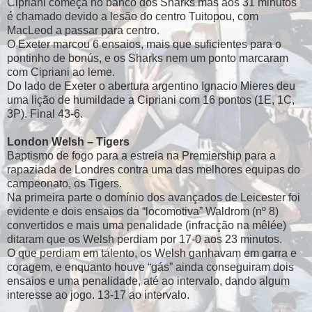
Cipriani começa no banco dos Sharks mas aos 31 minutos
é chamado devido a lesão do centro Tuitopou, com
MacLeod a passar para centro.
O Exeter marcou 6 ensaios, mais que suficientes para o
pontinho de bonús, e os Sharks nem um ponto marcaram
com Cipriani ao leme.
Do lado de Exeter o abertura argentino Ignacio Mieres deu
uma lição de humildade a Cipriani com 16 pontos (1E, 1C,
3P). Final 43-6.
London Welsh – Tigers
Baptismo de fogo para a estreia na Premiership para a
rapaziada de Londres contra uma das melhores equipas do
campeonato, os Tigers.
Na primeira parte o domínio dos avançados de Leicester foi
evidente e dois ensaios da “locomotiva” Waldrom (nº 8)
convertidos e mais uma penalidade (infracção na mêlée)
ditaram que os Welsh perdiam por 17-0 aos 23 minutos.
O que perdiam em talento, os Welsh ganhavam em garra e
coragem, e enquanto houve “gás” ainda conseguiram dois
ensaios e uma penalidade, até ao intervalo, dando algum
interesse ao jogo. 13-17 ao intervalo.