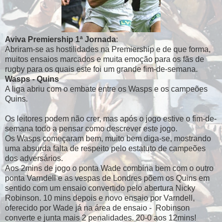
Aviva Premiership 1ª Jornada
:
Abriram-se as hostilidades na Premiership e de que forma,
muitos ensaios marcados e muita emoção para os fãs de
rugby para os quais este foi um grande fim-de-semana.
Wasps - Quins
A liga abriu com o embate entre os Wasps e os campeões
Quins.
Os leitores podem não crer, mas após o jogo estive o fim-de-
semana todo a pensar como descrever este jogo.
Os Wasps começaram bem, muito bem diga-se, mostrando
uma absurda falta de respeito pelo estatuto de campeões
dos adversários.
Aos 2mins de jogo o ponta Wade combina bem com o outro
ponta Varndell e as vespas de Londres põem os Quins em
sentido com um ensaio convertido pelo abertura Nicky
Robinson. 10 mins depois e novo ensaio por Varndell,
oferecido por Wade já na área de ensaio - Robinson
converte e junta mais 2 penalidades. 20-0 aos 12mins!