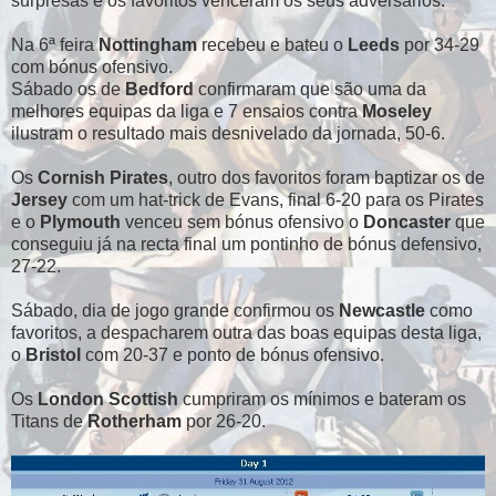
surpresas e os favoritos venceram os seus adversários.
Na 6ª feira
Nottingham
recebeu e bateu o
Leeds
por 34-29
com bónus ofensivo.
Sábado os de
Bedford
confirmaram que são uma da
melhores equipas da liga e 7 ensaios contra
Moseley
ilustram o resultado mais desnivelado da jornada, 50-6.
Os
Cornish
Pirates
, outro dos favoritos foram baptizar os de
Jersey
com um hat-trick de Evans, final 6-20 para os Pirates
e o
Plymouth
venceu sem bónus ofensivo o
Doncaster
que
conseguiu já na recta final um pontinho de bónus defensivo,
27-22.
Sábado, dia de jogo grande confirmou os
Newcastle
como
favoritos, a despacharem outra das boas equipas desta liga,
o
Bristol
com 20-37 e ponto de bónus ofensivo.
Os
London
Scottish
cumpriram os mínimos e bateram os
Titans de
Rotherham
por 26-20.