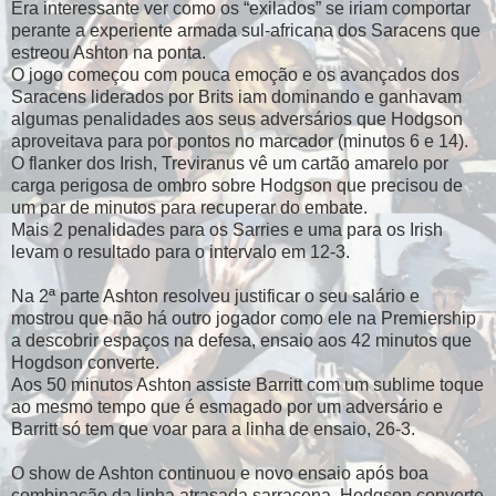
Era interessante ver como os “exilados” se iriam comportar
perante a experiente armada sul-africana dos Saracens que
estreou Ashton na ponta.
O jogo começou com pouca emoção e os avançados dos
Saracens liderados por Brits iam dominando e ganhavam
algumas penalidades aos seus adversários que Hodgson
aproveitava para por pontos no marcador (minutos 6 e 14).
O flanker dos Irish, Treviranus vê um cartão amarelo por
carga perigosa de ombro sobre Hodgson que precisou de
um par de minutos para recuperar do embate.
Mais 2 penalidades para os Sarries e uma para os Irish
levam o resultado para o intervalo em 12-3.
Na 2ª parte Ashton resolveu justificar o seu salário e
mostrou que não há outro jogador como ele na Premiership
a descobrir espaços na defesa, ensaio aos 42 minutos que
Hogdson converte.
Aos 50 minutos Ashton assiste Barritt com um sublime toque
ao mesmo tempo que é esmagado por um adversário e
Barritt só tem que voar para a linha de ensaio, 26-3.
O show de Ashton continuou e novo ensaio após boa
combinação da linha atrasada sarracena, Hodgson converte