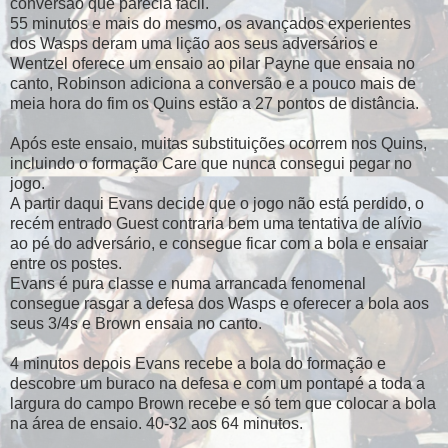
conversão que parecia fácil.
55 minutos e mais do mesmo, os avançados experientes
dos Wasps deram uma lição aos seus adversários e
Wentzel oferece um ensaio ao pilar Payne que ensaia no
canto, Robinson adiciona a conversão e a pouco mais de
meia hora do fim os Quins estão a 27 pontos de distância.
Após este ensaio, muitas substituições ocorrem nos Quins,
incluindo o formação Care que nunca consegui pegar no
jogo.
A partir daqui Evans decide que o jogo não está perdido, o
recém entrado Guest contraria bem uma tentativa de alívio
ao pé do adversário, e consegue ficar com a bola e ensaiar
entre os postes.
Evans é pura classe e numa arrancada fenomenal
consegue rasgar a defesa dos Wasps e oferecer a bola aos
seus 3/4s e Brown ensaia no canto.
4 minutos depois Evans recebe a bola do formação e
descobre um buraco na defesa e com um pontapé a toda a
largura do campo Brown recebe e só tem que colocar a bola
na área de ensaio. 40-32 aos 64 minutos.