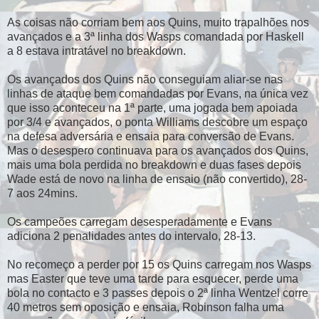
As coisas não corriam bem aos Quins, muito trapalhões nos
avançados e a 3ª linha dos Wasps comandada por Haskell
a 8 estava intratável no breakdown.
Os avançados dos Quins não conseguiam aliar-se nas
linhas de ataque bem comandadas por Evans, na única vez
que isso aconteceu na 1ª parte, uma jogada bem apoiada
por 3/4 e avançados, o ponta Williams descobre um espaço
na defesa adversária e ensaia para conversão de Evans.
Mas o desespero continuava para os avançados dos Quins,
mais uma bola perdida no breakdown e duas fases depois
Wade está de novo na linha de ensaio (não convertido), 28-
7 aos 24mins.
Os campeões carregam desesperadamente e Evans
adiciona 2 penalidades antes do intervalo, 28-13.
No recomeço a perder por 15 os Quins carregam nos Wasps
mas Easter que teve uma tarde para esquecer, perde uma
bola no contacto e 3 passes depois o 2ª linha Wentzel corre
40 metros sem oposição e ensaia, Robinson falha uma