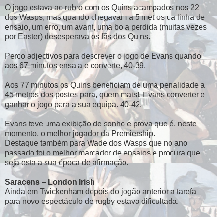
O jogo estava ao rubro com os Quins acampados nos 22
dos Wasps, mas quando chegavam a 5 metros da linha de
ensaio, um erro, um avant, uma bola perdida (muitas vezes
por Easter) desesperava os fãs dos Quins.
Perco adjectivos para descrever o jogo de Evans quando
aos 67 minutos ensaia e converte, 40-39.
Aos 77 minutos os Quins beneficiam de uma penalidade a
45 metros dos postes para, quem mais!, Evans converter e
ganhar o jogo para a sua equipa. 40-42.
Evans teve uma exibição de sonho e prova que é, neste
momento, o melhor jogador da Premiership.
Destaque também para Wade dos Wasps que no ano
passado foi o melhor marcador de ensaios e procura que
seja esta a sua época de afirmação.
Saracens – London Irish
Ainda em Twickenham depois do jogão anterior a tarefa
para novo espectáculo de rugby estava dificultada.