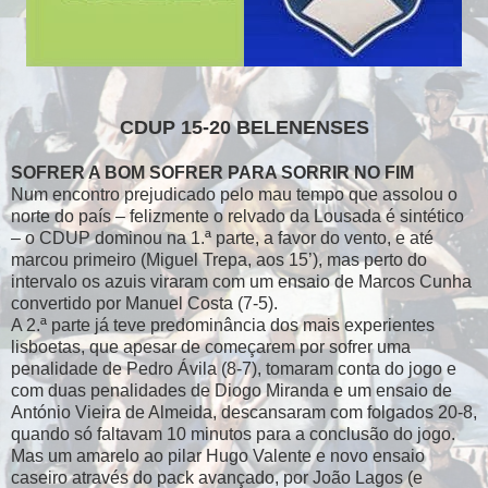
CDUP 15-20 BELENENSES
SOFRER A BOM SOFRER PARA SORRIR NO FIM
Num encontro prejudicado pelo mau tempo que assolou o
norte do país – felizmente o relvado da Lousada é sintético
– o CDUP dominou na 1.ª parte, a favor do vento, e até
marcou primeiro (Miguel Trepa, aos 15’), mas perto do
intervalo os azuis viraram com um ensaio de Marcos Cunha
convertido por Manuel Costa (7-5).
A 2.ª parte já teve predominância dos mais experientes
lisboetas, que apesar de começarem por sofrer uma
penalidade de Pedro Ávila (8-7), tomaram conta do jogo e
com duas penalidades de Diogo Miranda e um ensaio de
António Vieira de Almeida, descansaram com folgados 20-8,
quando só faltavam 10 minutos para a conclusão do jogo.
Mas um amarelo ao pilar Hugo Valente e novo ensaio
caseiro através do pack avançado, por João Lagos (e