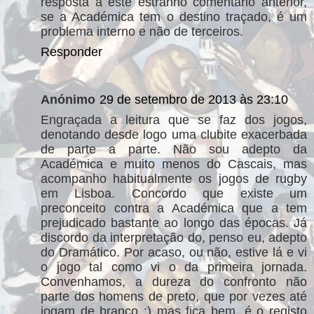
resposta a este estranho comentário anterior,
se a Académica tem o destino traçado, é um
problema interno e não de terceiros.
Responder
Anónimo
29 de setembro de 2013 às 23:10
Engraçada a leitura que se faz dos jogos,
denotando desde logo uma clubite exacerbada
de parte a parte. Não sou adepto da
Académica e muito menos do Cascais, mas
acompanho habitualmente os jogos de rugby
em Lisboa. Concordo que existe um
preconceito contra a Académica que a tem
prejudicado bastante ao longo das épocas. Já
discordo da interpretação do, penso eu, adepto
do Dramático. Por acaso, ou não, estive lá e vi
o jogo tal como vi o da primeira jornada.
Convenhamos, a dureza do confronto não
parte dos homens de preto, que por vezes até
jogam de branco :) mas fica bem, é o registo