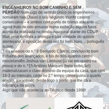
ENGENHEIROS NO BOM CAMINHO E SEM
PERDÃO
Num jogo de sentido único os engenheiros
somaram nas Olaias o seu segundo triunfo caseiro
consecutivo – e ambos com ponto de bónus atacante –,
agora fruto de oito ensaios numa exibição alguns furos
acima da realizada na ronda inaugural diante do CDUP.
Mas pese embora a entrega e boa vontade do quinze
alentejano, a oposição desta vez foi bem mais… português
suave.
Três ensaios do n.º 8 Bernardo Câncio, concluindo bom
trabalho dos avançados, e bis do três-quartos centro
neozelandês Joshua van Lieshout (já vai em quatro na
prova) e do n. º15 António Marques (bela exibição!)
materializaram o claro domínio da equipa da casa, que com
19-3 ao intervalo, cedo no 2.º tempo conseguiria o quarto
ensaio, garantindo desde logo o ponto que lhe dá a
liderança da prova.
Algo que não acontecia ao Técnico desde 1998!