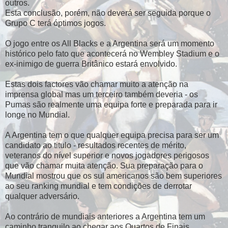
outros.
Esta conclusão, porém, não deverá ser seguida porque o
Grupo C terá óptimos jogos.
O jogo entre os All Blacks e a Argentina será um momento
histórico pelo fato que acontecerá no Wembley Stadium e o
ex-inimigo de guerra Britânico estará envolvido.
Estas dois factores vão chamar muito a atenção na
imprensa global mas um terceiro também deveria - os
Pumas são realmente uma equipa forte e preparada para ir
longe no Mundial.
A Argentina tem o que qualquer equipa precisa para ser um
candidato ao titulo - resultados recentes de mérito,
veteranos do nível superior e novos jogadores perigosos
que vão chamar muita atenção. Sua preparação para o
Mundial mostrou que os sul americanos são bem superiores
ao seu ranking mundial e tem condições de derrotar
qualquer adversário.
Ao contrário de mundiais anteriores a Argentina tem um
caminho tranquilo ao chegar aos Quartos de Finais.