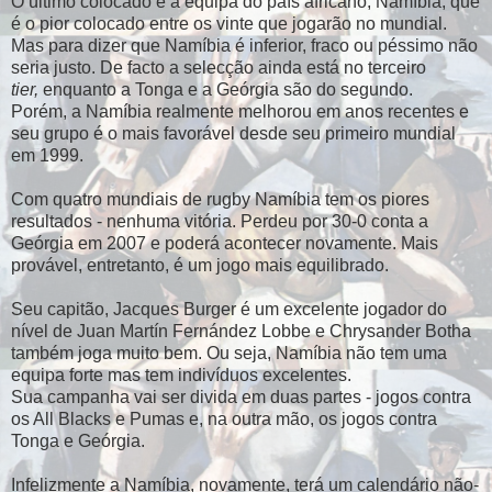
O último colocado é a equipa do país africano, Namíbia, que
é o pior colocado entre os vinte que jogarão no mundial.
Mas para dizer que Namíbia é inferior, fraco ou péssimo não
seria justo. De facto a selecção ainda está no terceiro
tier,
enquanto a Tonga e a Geórgia são do segundo.
Porém, a Namíbia realmente melhorou em anos recentes e
seu grupo é o mais favorável desde seu primeiro mundial
em 1999.
Com quatro mundiais de rugby Namíbia tem os piores
resultados - nenhuma vitória. Perdeu por 30-0 conta a
Geórgia em 2007 e poderá acontecer novamente. Mais
provável, entretanto, é um jogo mais equilibrado.
Seu capitão, Jacques Burger é um excelente jogador do
nível de Juan Martín Fernández Lobbe e Chrysander Botha
também joga muito bem. Ou seja, Namíbia não tem uma
equipa forte mas tem indivíduos excelentes.
Sua campanha vai ser divida em duas partes - jogos contra
os All Blacks e Pumas e, na outra mão, os jogos contra
Tonga e Geórgia.
Infelizmente a Namíbia, novamente, terá um calendário não-