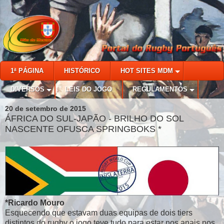
1ª PÁGINA
HISTÓRICO
HOT SITES MDM
DIVERSOS
LEIS DO JOGO
REGULAMENTOS
20 de setembro de 2015
ÁFRICA DO SUL-JAPÃO - BRILHO DO SOL
NASCENTE OFUSCA SPRINGBOKS *
*Ricardo Mouro
Esquecendo que estavam duas equipas de dois tiers
distintos do rugby o jogo teve tudo para estar nos anais nos