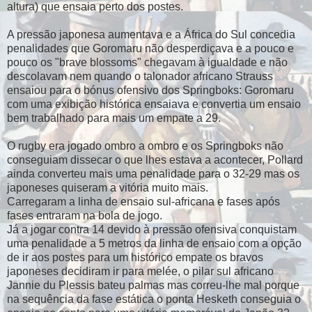
altura) que ensaia perto dos postes.
A pressão japonesa aumentava e a África do Sul concedia
penalidades que Goromaru não desperdiçava e a pouco e
pouco os "brave blossoms" chegavam à igualdade e não
descolavam nem quando o talonador africano Strauss
ensaiou para o bónus ofensivo dos Springboks: Goromaru
com uma exibição histórica ensaiava e convertia um ensaio
bem trabalhado para mais um empate a 29.
O rugby era jogado ombro a ombro e os Springboks não
conseguiam dissecar o que lhes estava a acontecer, Pollard
ainda converteu mais uma penalidade para o 32-29 mas os
japoneses quiseram a vitória muito mais.
Carregaram a linha de ensaio sul-africana e fases após
fases entraram na bola de jogo.
Já a jogar contra 14 devido à pressão ofensiva conquistam
uma penalidade a 5 metros da linha de ensaio com a opção
de ir aos postes para um histórico empate os bravos
japoneses decidiram ir para melée, o pilar sul africano
Jannie du Plessis bateu palmas mas correu-lhe mal porque
na sequência da fase estática o ponta Hesketh conseguia o