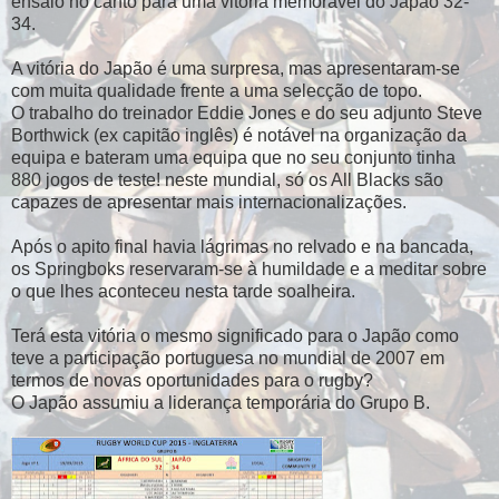
ensaio no canto para uma vitória memorável do Japão 32-
34.
A vitória do Japão é uma surpresa, mas apresentaram-se
com muita qualidade frente a uma selecção de topo.
O trabalho do treinador Eddie Jones e do seu adjunto Steve
Borthwick (ex capitão inglês) é notável na organização da
equipa e bateram uma equipa que no seu conjunto tinha
880 jogos de teste! neste mundial, só os All Blacks são
capazes de apresentar mais internacionalizações.
Após o apito final havia lágrimas no relvado e na bancada,
os Springboks reservaram-se à humildade e a meditar sobre
o que lhes aconteceu nesta tarde soalheira.
Terá esta vitória o mesmo significado para o Japão como
teve a participação portuguesa no mundial de 2007 em
termos de novas oportunidades para o rugby?
O Japão assumiu a liderança temporária do Grupo B.