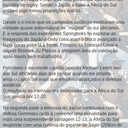
mundiis de rugby. Sendo o Japão a bater a África do Sul
então o jogo tomou proporções épicas.
Desde o o início que os campeões asiáticos mostraram uma
vontade quase sobrenatural de "magoar" os sul africanos.
E a resposta dos experientes Springboks foi explorar as
fraquezas do Japão e cedo colocaram o bloco avançado a
fazer horas extra lá à frente. Primeiro foi Francois Louw e
depois Bismark du Plessis a atingirem área de validação
após mauls bem trabalhados.
Pelo meio o excelente capitão japonês Michael Leitch deu
aos sul africanos algo que pensar quando ele próprio
ensaiou após um maul que envolveu avançados e defesas
asiáticos.
O resultado ao intervalo era lisonjeador para a África do Sul
que vencia por 12-10.
Na segunda parte a teimosia do Japão continuava com o
defesa Goromaru cedo a converter uma penalidade para
mais uma surpreendente vantagem 12-13, a África do Sul
responde com uma correria do gigante de Jager (209cm de