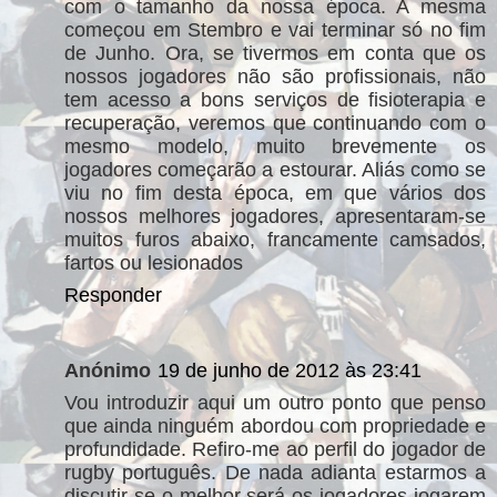
com o tamanho da nossa época. A mesma
começou em Stembro e vai terminar só no fim
de Junho. Ora, se tivermos em conta que os
nossos jogadores não são profissionais, não
tem acesso a bons serviços de fisioterapia e
recuperação, veremos que continuando com o
mesmo modelo, muito brevemente os
jogadores começarão a estourar. Aliás como se
viu no fim desta época, em que vários dos
nossos melhores jogadores, apresentaram-se
muitos furos abaixo, francamente camsados,
fartos ou lesionados
Responder
Anónimo
19 de junho de 2012 às 23:41
Vou introduzir aqui um outro ponto que penso
que ainda ninguém abordou com propriedade e
profundidade. Refiro-me ao perfil do jogador de
rugby português. De nada adianta estarmos a
discutir se o melhor será os jogadores jogarem