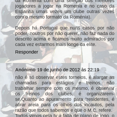
da Romenia com uma seleção dos melhores
jogadores a jogar na Romenia e no caso da
Espanha umas vezes um clube outras vezes
com o mesmo formato da Roménia).
Depois há Portugal que nuns casos por não
poder, noutros por não querer, não faz nada do
descrito acima e ficamos muito admirados por
cada vez estarmos mais longe da elite.
Responder
Anónimo
19 de junho de 2012 às 22:19
não é só observar estes torneios, é alargar as
chamadas para estágios e treinos, não
trabalhar sempre com os mesmo, é observar
os treinos dos clubes, é organizarem-
se.Quanto ao apuramento para "residentes, é
atirar areia para os olhos dos incautos, pela
razão que todos sabemos e que o M.C. refere.
Todos vimos pela tv a falta de plano de jogo, o