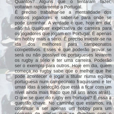
Quantos? Alguns que o tentaram fazer,
voltaram rapidamente a Portugal.
É preciso trabalhar-se a mentalidade dos
nossos jogadores e saber-se para onde se
pode caminhar. A verdade é que, hoje em dia,
não há qualquer expectativa de carreira para
os jogadores que jogam em Portugal. É apenas
um hobby mais a sério. É preciso investir-se na
ida dos melhores para campeonatos
competitivos. Esses é que poderão provar se
será ou não possível os portugueses levarem
os rugby a sério e ter uma carreira. Poderão
ser o exemplo para outros. Hoje em dia, quem
começa no rugby sabe que o melhor que lhe
pode acontecer é jogar a titular numa equipa
portuguesa num campeonato fraquissimo e ter
umas idas à selecção (que está a ficar com um
nível ainda mais fraco que há uns anos atrás).
O que se quer do rugby em Portugal? É essa a
questão chave. No caminho que estamos, irá
continuar a ser apenas um hobby para um
conjunto de atletas que se divertem com o