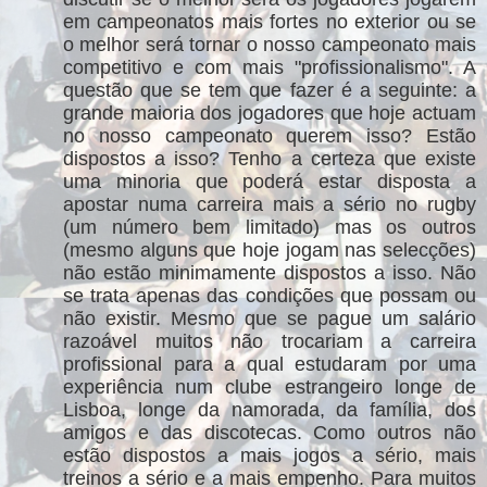
em campeonatos mais fortes no exterior ou se
o melhor será tornar o nosso campeonato mais
competitivo e com mais "profissionalismo". A
questão que se tem que fazer é a seguinte: a
grande maioria dos jogadores que hoje actuam
no nosso campeonato querem isso? Estão
dispostos a isso? Tenho a certeza que existe
uma minoria que poderá estar disposta a
apostar numa carreira mais a sério no rugby
(um número bem limitado) mas os outros
(mesmo alguns que hoje jogam nas selecções)
não estão minimamente dispostos a isso. Não
se trata apenas das condições que possam ou
não existir. Mesmo que se pague um salário
razoável muitos não trocariam a carreira
profissional para a qual estudaram por uma
experiência num clube estrangeiro longe de
Lisboa, longe da namorada, da família, dos
amigos e das discotecas. Como outros não
estão dispostos a mais jogos a sério, mais
treinos a sério e a mais empenho. Para muitos