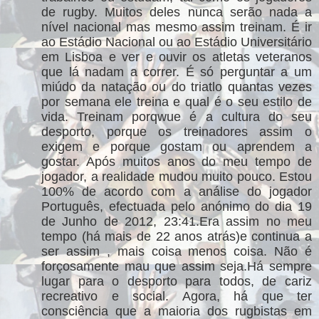
de rugby. Muitos deles nunca serão nada a
nível nacional mas mesmo assim treinam. É ir
ao Estádio Nacional ou ao Estádio Universitário
em Lisboa e ver e ouvir os atletas veteranos
que lá nadam a correr. É só perguntar a um
miúdo da natação ou do triatlo quantas vezes
por semana ele treina e qual é o seu estilo de
vida. Treinam porqwue é a cultura do seu
desporto, porque os treinadores assim o
exigem e porque gostam ou aprendem a
gostar. Após muitos anos do meu tempo de
jogador, a realidade mudou muito pouco. Estou
100% de acordo com a análise do jogador
Português, efectuada pelo anónimo do dia 19
de Junho de 2012, 23:41.Era assim no meu
tempo (há mais de 22 anos atrás)e continua a
ser assim , mais coisa menos coisa. Não é
forçosamente mau que assim seja.Há sempre
lugar para o desporto para todos, de cariz
recreativo e social. Agora, há que ter
consciência que a maioria dos rugbistas em