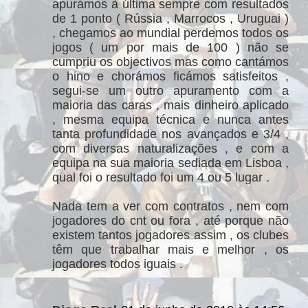
apurámos à última sempre com resultados
de 1 ponto ( Rússia , Marrocos , Uruguai )
, chegamos ao mundial perdemos todos os
jogos ( um por mais de 100 ) não se
cumpriu os objectivos mas como cantámos
o hino e chorámos ficámos satisfeitos ,
segui-se um outro apuramento com a
maioria das caras , mais dinheiro aplicado
, mesma equipa técnica e nunca antes
tanta profundidade nos avançados e 3/4 ,
com diversas naturalizações , e com a
equipa na sua maioria sediada em Lisboa ,
qual foi o resultado foi um 4 ou 5 lugar .
Nada tem a ver com contratos , nem com
jogadores do cnt ou fora , até porque não
existem tantos jogadores assim , os clubes
têm que trabalhar mais e melhor , os
jogadores todos iguais .