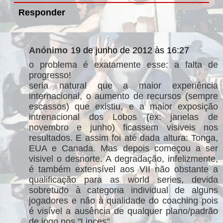
Responder
Anónimo
19 de junho de 2012 às 16:27
o problema é exatamente esse: a falta de
progresso!
seria natural que a maior experiência
internacional, o aumento de recursos (sempre
escassos) que existiu, e a maior exposição
intrenacional dos Lobos (ex: janelas de
novembro e junho) ficassem visiveis nos
resultados. E assim foi até dada altura: Tonga,
EUA e Canada. Mas depois começou a ser
visivel o desnorte. A degradação, infelizmente,
é também extensível aos VII não obstante a
qualificação para as world series, devida
sobretudo à categoria individual de alguns
jogadores e não à qualidade do coaching pois
é visível a ausência de qualquer plano/padrão
de jogo nos "Linces".