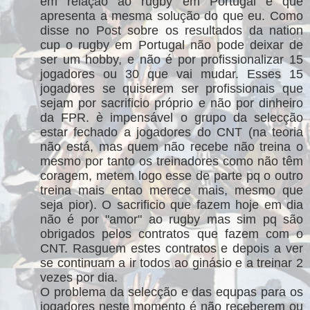
em relação ao rugby em Portugal e que
apresenta a mesma solução do que eu. Como
disse no Post sobre os resultados da nation
cup o rugby em Portugal não pode deixar de
ser um hobby, e não é por profissionalizar 15
jogadores ou 30 que vai mudar. Esses 15
jogadores se quiserem ser profissionais que
sejam por sacrificio próprio e não por dinheiro
da FPR. è impensável o grupo da selecção
estar fechado a jogadores do CNT (na teoria
não está, mas quem não recebe não treina o
mesmo por tanto os treinadores como não têm
coragem, metem logo esse de parte pq o outro
treina mais entao merece mais, mesmo que
seja pior). O sacrificio que fazem hoje em dia
não é por "amor" ao rugby mas sim pq são
obrigados pelos contratos que fazem com o
CNT. Rasguem estes contratos e depois a ver
se continuam a ir todos ao ginásio e a treinar 2
vezes por dia.
O problema da selecção e das equpas para os
jogadores neste momento é não receberem ou