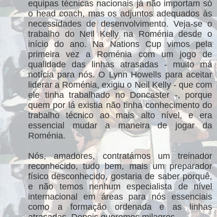
equipas técnicas nacionais já não importam só
o head coach, mas os adjuntos adequados às
necessidades de desenvolvimento. Veja-se o
trabalho do Neil Kelly na Roménia desde o
início do ano. Na Nations Cup vimos pela
primeira vez a Roménia com um jogo de
qualidade das linhas atrasadas - muito má
notícia para nós. O Lynn Howells para aceitar
liderar a Roménia, exigiu o Neil Kelly - que com
ele tinha trabalhado no Doncaster -, porque
quem por lá existia não tinha conhecimento do
trabalho técnico ao mais alto nível, e era
essencial mudar a maneira de jogar da
Roménia.
Nós, amadores, contratámos um treinador
reconhecido, tudo bem, mais um preparador
físico desconhecido, gostaria de saber porquê,
e não temos nenhum especialista de nível
internacional em áreas para nós essenciais
como a formação ordenada e as linhas
atrasadas. Depois queremos milagres.