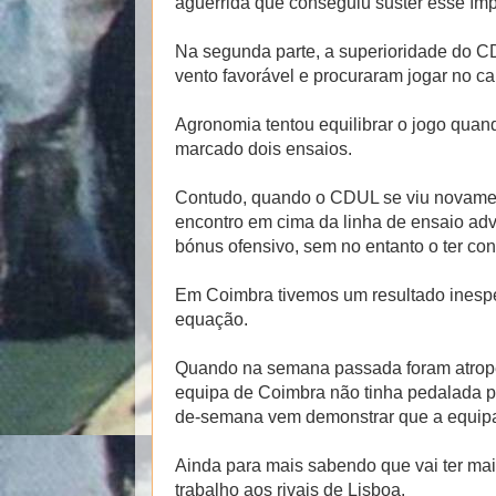
aguerrida que conseguiu suster esse ímp
Na segunda parte, a superioridade do C
vento favorável e procuraram jogar no ca
Agronomia tentou equilibrar o jogo quan
marcado dois ensaios.
Contudo, quando o CDUL se viu novament
encontro em cima da linha de ensaio adve
bónus ofensivo, sem no entanto o ter co
Em Coimbra tivemos um resultado inespe
equação.
Quando na semana passada foram atrop
equipa de Coimbra não tinha pedalada pa
de-semana vem demonstrar que a equipa e
Ainda para mais sabendo que vai ter mais
trabalho aos rivais de Lisboa.