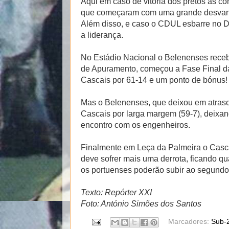
Aqui em caso de vitória dos pretos as 
que começaram com uma grande desvanta
Além disso, e caso o CDUL esbarre no D
a liderança.
No Estádio Nacional o Belenenses receb
de Apuramento, começou a Fase Final da
Cascais por 61-14 e um ponto de bónus!
Mas o Belenenses, que deixou em atras
Cascais por larga margem (59-7), deixan
encontro com os engenheiros.
Finalmente em Leça da Palmeira o Casca
deve sofrer mais uma derrota, ficando q
os portuenses poderão subir ao segundo 
Texto: Repórter XXI
Foto: António Simões dos Santos
Marcadores:
Sub-