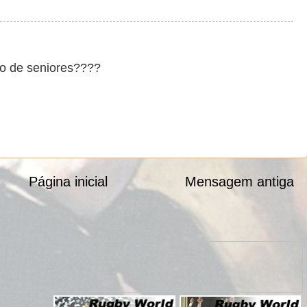
go de seniores????
Página inicial
Mensagem antiga