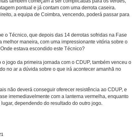
contas também começam a ser complicadas para os verdes,
gem pontual e já contam com uma derrota caseira.
ireito, a equipa de Coimbra, vencendo, poderá passar para
e o Técnico, que depois das 14 derrotas sofridas na Fase
 melhor maneira, com uma impressionante vitória sobre o
 Onde estava escondido este Técnico?
o o jogo da primeira jornada com o CDUP, também venceu o
do no ar a dúvida sobre o que irá acontecer amanhã no
is não deverá conseguir oferecer resistência ao CDUP, e
uase irremediavelmente com a lanterna vermelha, enquanto
lugar, dependendo do resultado do outro jogo.
21