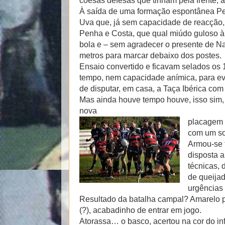
coesas defesas que tinham pela frente, a 
À saída de uma formação espontânea Ped
Uva que, já sem capacidade de reacção, 
Penha e Costa, que qual miúdo guloso à
bola e – sem agradecer o presente de Na
metros para marcar debaixo dos postes.
Ensaio convertido e ficavam selados os 1
tempo, nem capacidade anímica, para ev
de disputar, em casa, a Taça Ibérica c
Mas ainda houve tempo houve, isso sim, 
nova
placagem 
com um so
Armou-se 
disposta 
técnicas,
de queijad
urgências 
Resultado da batalha campal? Amarelo p
(?), acabadinho de entrar em jogo.
Atorassa… o basco, acertou na cor do inf