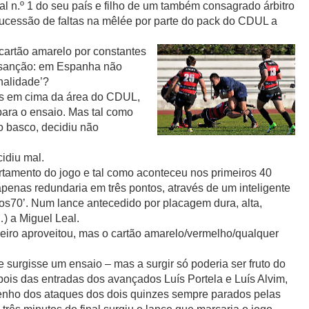
ual n.º 1 do seu país e filho de um também consagrado árbitro
 sucessão de faltas na mêlée por parte do pack do CDUL a
 cartão amarelo por constantes
 sanção: em Espanha não
nalidade’?
ses em cima da área do CDUL,
ara o ensaio. Mas tal como
ro basco, decidiu não
idiu mal.
amento do jogo e tal como aconteceu nos primeiros 40
enas redundaria em três pontos, através de um inteligente
aos70’. Num lance antecedido por placagem dura, alta,
…) a Miguel Leal.
iro aproveitou, mas o cartão amarelo/vermelho/qualquer
 surgisse um ensaio – mas a surgir só poderia ser fruto do
ois das entradas dos avançados Luís Portela e Luís Alvim,
enho dos ataques dos dois quinzes sempre parados pelas