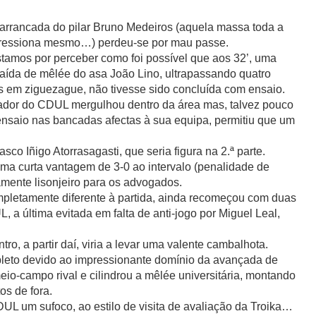
arrancada do pilar Bruno Medeiros (aquela massa toda a
pressiona mesmo…) perdeu-se por mau passe.
tamos por perceber como foi possível que aos 32’, uma
aída de mêlée do asa João Lino, ultrapassando quatro
 em ziguezague, não tivesse sido concluída com ensaio.
ador do CDUL mergulhou dentro da área mas, talvez pouco
nsaio nas bancadas afectas à sua equipa, permitiu que um
asco Iñigo Atorrasagasti, que seria figura na 2.ª parte.
ma curta vantagem de 3-0 ao intervalo (penalidade de
mente lisonjeiro para os advogados.
ompletamente diferente à partida, ainda recomeçou com duas
 a última evitada em falta de anti-jogo por Miguel Leal,
o, a partir daí, viria a levar uma valente cambalhota.
mpleto devido ao impressionante domínio da avançada de
io-campo rival e cilindrou a mêlée universitária, montando
os de fora.
L um sufoco, ao estilo de visita de avaliação da Troika…