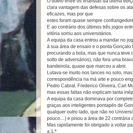
O duelo entre os finalistas da última e
clara vantagem das defesas sobre os a
eficazes, mas por que
estes foram quase sempre confrangedor
E ao contrário dos últimos três jogos ent
vitória sorriu aos universitários.
A equipa da casa entrou a mandar no jo
à sua área de ensaio e o ponta Gonçalo 
procurando a bola, mas que nunca teve 
solto de adversários), não fora uma brav
bandeirola, quase que marcou a abrir.
Lutava-se muito nos lances no solo, mas
correspondência na má arte e pouco eng
Pedro Cabral, Frederico Oliveira, Carl M
mas essas faltas não explicam tanta inép
A equipa da casa dominava por completo 
graças aos inteligentes pontapés de Go
qualquer outro lado, que não no Universi
pouco…) e pisou a área de 22 contrária 
Mas rapidamente foi obrigado a voltar 
a 1.ª