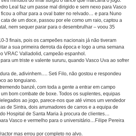
três minutos do final surgiu o lance que marcaria o jogo.
ro Leal faz um passe mal dirigido e sem nexo para Vasco
ficou a olhar para a oval bater no relvado… e para Nuno
 cata de um doce, passou por ele como um raio, captou a
tal, nem sequer parar para o desembrulhar – voou 35
0-3 finais, pois os campeões nacionais já não tiveram
itar a sua primeira derrota da época e logo a uma semana
om o VRAC Valladolid, campeão espanhol.
para um triste e valente sururu, quando Vasco Uva ao sofrer
dura de, adivinhem…. Seti Filo, não gostou e respondeu
co ao tonguiano.
tremendo banzé, com toda a gente a entrar em campo
a um bom combate de boxe. Todos os suplentes, equipas
 delegados ao jogo, parece-nos que até vimos um vendedor
as de Sintra, dois arrumadores de carros e a equipa de
do Hospital de Santa Maria à procura de clientes…
ara Vasco e vermelho para o universitário…Filipe Pereira
ractor mas errou por completo no alvo.