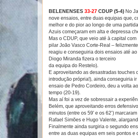
BELENENSES
33-27
CDUP (5-4)
No Ja
nove ensaios, entre duas equipas que, 
melhor e do pior ao longo de uma partid
Azuis começaram em alta e depressa che
Mas o CDUP, que veio até à capital com ap
pilar João Vasco Corte-Real – felizmente
reagiu e conseguiria dois ensaios até ao
Diogo Miranda fizera o terceiro
da equipa do Restelo).
E aproveitando as desastradas touches 
introdução própria!), ainda conseguiria i
ensaio de Pedro Cordeiro, deu a volta ao
tempo (20-19).
Mas aí foi a vez de sobressair a experiê
Belém, que aproveitando erros defensivo
minutos (entre os 59’ e os 62’) marcaram
Rafael Simões e Hugo Valente, alargand
Finalmente ainda surgiria o segundo ens
entre as duas equipas em seis pontos e