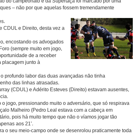
dição do campeonato e da Supertaça foi marcado por uma
taques – não por que aquelas fossem tremendamente
es.
re CDUL e Direito, desta vez a
go, encostando os advogados
Foro (sempre muito em jogo,
oportunidade de a receber
a placagem junto à
 o profundo labor das duas avançadas não tinha
enho das linhas atrasadas.
urray (CDUL) e Adérito Esteves (Direito) estavam ausentes,
cia.
o jogo, pressionando muito o adversário, que só respirava
nçalo Malheiro (Pedro Leal estava com a cabeça em
tário, pois há muito tempo que não o víamos jogar tão
apenas aos 21’.
para o seu meio-campo onde se desenrolou praticamente toda