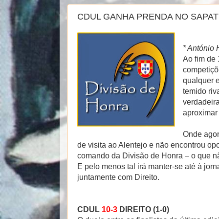
CDUL GANHA PRENDA NO SAPATI
* António
Ao fim de 
competiçõ
qualquer e
temido riv
verdadeir
aproximar 
Onde agor
de visita ao Alentejo e não encontrou op
comando da Divisão de Honra – o que nã
E pelo menos tal irá manter-se até à jor
juntamente com Direito.
CDUL
10-3
DIREITO (1-0)