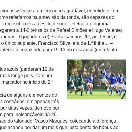
mor assistiu-se a um encontro agradável, entretido e com
como referíamos na antevisão da ronda, são capazes do
a, com exibições ao estilo de um… eletrocardiograma.
garam a 14-0 (ensaios de Rafael Simões e Hugo Valente).
enas 16 jogadores (!) e veria sair aos 20’, por lesão, o
 o único suplente, Francisco Silva, era da 1.ª linha… –
 intervalo, reduzindo para 19-13 no descanso (entretanto
dos azuis (perderam 12 de
r mais longe pois, com um
 marcador no início do 2.º
ncia de alguns elementos do
s contrários, em apenas três
 por duas vezes, de novo por
o para inalcançáveis 33-20.
aio do talonador Vasco Marques, colocando a diferença
 que acabou por dar um mais que justo ponto de bónus ao