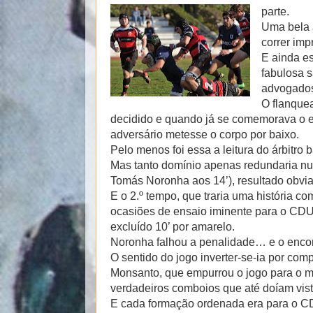
parte.
Uma bela 
correr im
E ainda es
fabulosa s
advogados
O flanque
decidido e quando já se comemorava o e
adversário metesse o corpo por baixo.
Pelo menos foi essa a leitura do árbitro b
Mas tanto domínio apenas redundaria nu
Tomás Noronha aos 14’), resultado obvia
E o 2.º tempo, que traria uma história c
ocasiões de ensaio iminente para o CDUL,
excluído 10’ por amarelo.
Noronha falhou a penalidade… e o encontr
O sentido do jogo inverter-se-ia por co
Monsanto, que empurrou o jogo para o me
verdadeiros comboios que até doíam vist
E cada formação ordenada era para o CDU