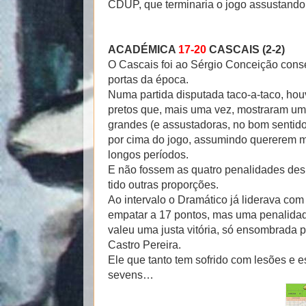
CDUP, que terminaria o jogo assustando, 
ACADÉMICA
17-20
CASCAIS (2-2)
O Cascais foi ao Sérgio Conceição conse
portas da época.
Numa partida disputada taco-a-taco, ho
pretos que, mais uma vez, mostraram uma
grandes (e assustadoras, no bom sentid
por cima do jogo, assumindo quererem m
longos períodos.
E não fossem as quatro penalidades desp
tido outras proporções.
Ao intervalo o Dramático já liderava com
empatar a 17 pontos, mas uma penalidade
valeu uma justa vitória, só ensombrada 
Castro Pereira.
Ele que tanto tem sofrido com lesões e 
sevens…