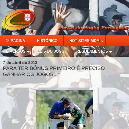
1ª PÁGINA
HISTÓRICO
HOT SITES MDM
DIVERSOS
LEIS DO JOGO
REGULAMENTOS
7 de abril de 2013
PARA TER BÓNUS PRIMEIRO É PRECISO
GANHAR OS JOGOS...*