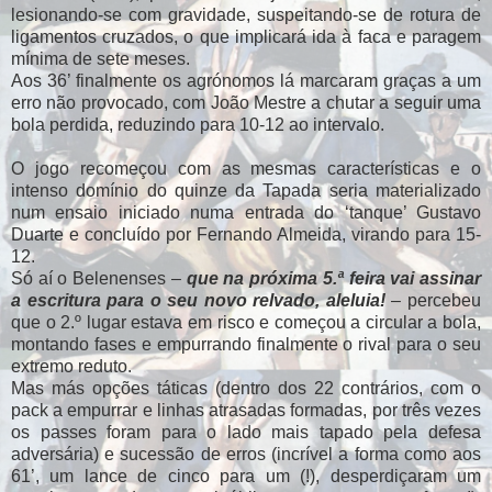
lesionando-se com gravidade, suspeitando-se de rotura de
ligamentos cruzados, o que implicará ida à faca e paragem
mínima de sete meses.
Aos 36’ finalmente os agrónomos lá marcaram graças a um
erro não provocado, com João Mestre a chutar a seguir uma
bola perdida, reduzindo para 10-12 ao intervalo.
O jogo recomeçou com as mesmas características e o
intenso domínio do quinze da Tapada seria materializado
num ensaio iniciado numa entrada do ‘tanque’ Gustavo
Duarte e concluído por Fernando Almeida, virando para 15-
12.
Só aí o Belenenses –
que na próxima 5.ª feira vai assinar
a escritura para o seu novo relvado, aleluia!
– percebeu
que o 2.º lugar estava em risco e começou a circular a bola,
montando fases e empurrando finalmente o rival para o seu
extremo reduto.
Mas más opções táticas (dentro dos 22 contrários, com o
pack a empurrar e linhas atrasadas formadas, por três vezes
os passes foram para o lado mais tapado pela defesa
adversária) e sucessão de erros (incrível a forma como aos
61’, um lance de cinco para um (!), desperdiçaram um