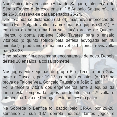
Num ápice, três ensaios (Eduardo Salgado, interceção de
Sérgio Franco e do excelente n. º 8 António Salgueiro)… e
de 26-3, passava-se para apertados 26-24.
Direito ainda se distanciou (33-24), mas nova interceção do
ponta Edu Salgado voltou a aproximar as equipas (33-31). E
em cima da hora, uma boa solicitação ao pé de Queirós
libertou o ponta suplente João Tavares para o ensaio
vitorioso (o quinto sofrido pela defesa advogada em 40
minutos!), produzindo uma incrível e histórica reviravolta
para 38-33.
E no próximo fim-de-semana encontram-se de novo. Depois
destes 10 ensaios, a coisa promete!
Nos jogos entre equipas do grupo B, o Técnico foi à Guia
bater o Cascais, por 19-13, com três ensaios (o 10.º na
prova de Taione Vea, Gonçalo Faustino e João Dias).
Foi a terceira vitória dos engenheiros ante a equipa da
Linha esta temporada, após os triunfos na 1.ª volta e
também na Taça de Portugal, este no mesmo palco.
Na Sobreda o Benfica foi batido pelo CRAV, por 29-20,
somando a sua 18.ª derrota noutros tantos jogos e