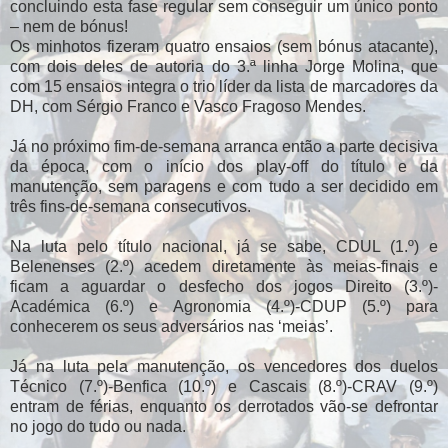
concluindo esta fase regular sem conseguir um único ponto
– nem de bónus!
Os minhotos fizeram quatro ensaios (sem bónus atacante),
com dois deles de autoria do 3.ª linha Jorge Molina, que
com 15 ensaios integra o trio líder da lista de marcadores da
DH, com Sérgio Franco e Vasco Fragoso Mendes.
Já no próximo fim-de-semana arranca então a parte decisiva
da época, com o início dos play-off do título e da
manutenção, sem paragens e com tudo a ser decidido em
três fins-de-semana consecutivos.
Na luta pelo título nacional, já se sabe, CDUL (1.º) e
Belenenses (2.º) acedem diretamente às meias-finais e
ficam a aguardar o desfecho dos jogos Direito (3.º)-
Académica (6.º) e Agronomia (4.º)-CDUP (5.º) para
conhecerem os seus adversários nas ‘meias’.
Já na luta pela manutenção, os vencedores dos duelos
Técnico (7.º)-Benfica (10.º) e Cascais (8.º)-CRAV (9.º)
entram de férias, enquanto os derrotados vão-se defrontar
no jogo do tudo ou nada.