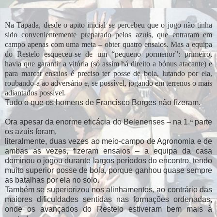
Na Tapada, desde o apito inicial se percebeu que o jogo não tinha
sido convenientemente preparado pelos azuis, que entraram em
campo apenas com uma meta – obter quatro ensaios. Mas a equipa
do Restelo esqueceu-se de um “pequeno pormenor”: primeiro,
havia que garantir a vitória (só assim há direito a bónus atacante) e
para marcar ensaios é preciso ter posse de bola, lutando por ela,
roubando-a ao adversário e, se possível, jogando em terrenos o mais
adiantados possível.
Tudo o que os homens de Francisco Borges não fizeram.
Ora apesar da enorme eficácia do Belenenses – na 1.ª parte
os azuis foram,
literalmente, duas vezes ao meio-campo de Agronomia e de
ambas as vezes, fizeram ensaios – a equipa da casa
dominou o jogou durante largos períodos do encontro, tendo
muito superior posse de bola, porque ganhou quase sempre
as batalhas por ela no solo.
Também se superiorizou nos alinhamentos, ao contrário das
maiores dificuldades sentidas nas formações ordenadas,
onde os avançados do Restelo estiveram bem mais à