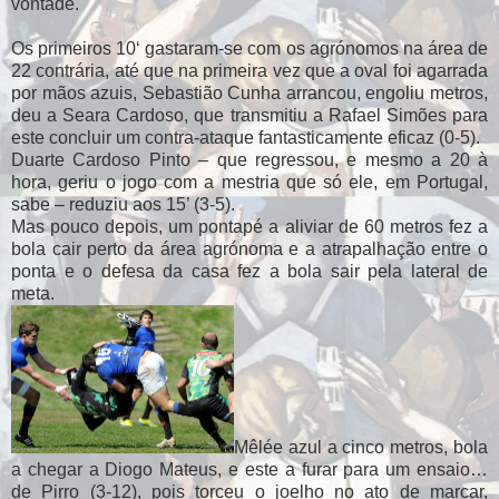
vontade.
Os primeiros 10‘ gastaram-se com os agrónomos na área de
22 contrária, até que na primeira vez que a oval foi agarrada
por mãos azuis, Sebastião Cunha arrancou, engoliu metros,
deu a Seara Cardoso, que transmitiu a Rafael Simões para
este concluir um contra-ataque fantasticamente eficaz (0-5).
Duarte Cardoso Pinto – que regressou, e mesmo a 20 à
hora, geriu o jogo com a mestria que só ele, em Portugal,
sabe – reduziu aos 15’ (3-5).
Mas pouco depois, um pontapé a aliviar de 60 metros fez a
bola cair perto da área agrónoma e a atrapalhação entre o
ponta e o defesa da casa fez a bola sair pela lateral de
meta.
Mêlée azul a cinco metros, bola
a chegar a Diogo Mateus, e este a furar para um ensaio…
de Pirro (3-12), pois torceu o joelho no ato de marcar,