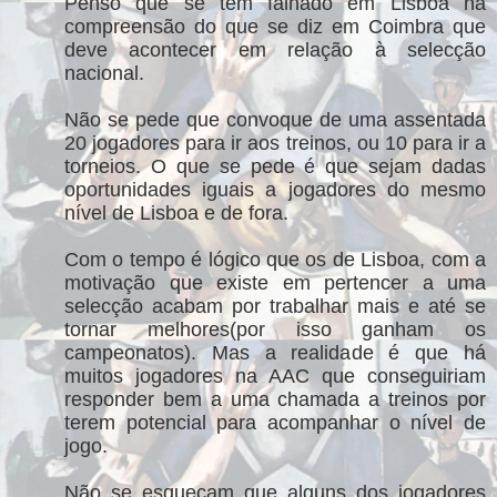
Penso que se tem falhado em Lisboa na
compreensão do que se diz em Coimbra que
deve acontecer em relação à selecção
nacional.
Não se pede que convoque de uma assentada
20 jogadores para ir aos treinos, ou 10 para ir a
torneios. O que se pede é que sejam dadas
oportunidades iguais a jogadores do mesmo
nível de Lisboa e de fora.
Com o tempo é lógico que os de Lisboa, com a
motivação que existe em pertencer a uma
selecção acabam por trabalhar mais e até se
tornar melhores(por isso ganham os
campeonatos). Mas a realidade é que há
muitos jogadores na AAC que conseguiriam
responder bem a uma chamada a treinos por
terem potencial para acompanhar o nível de
jogo.
Não se esqueçam que alguns dos jogadores