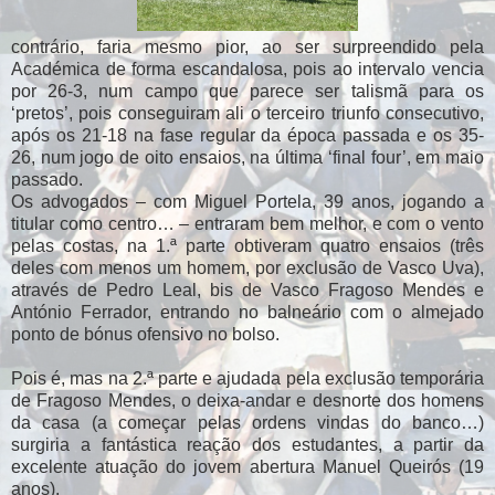
contrário, faria mesmo pior, ao ser surpreendido pela
Académica de forma escandalosa, pois ao intervalo vencia
por 26-3, num campo que parece ser talismã para os
‘pretos’, pois conseguiram ali o terceiro triunfo consecutivo,
após os 21-18 na fase regular da época passada e os 35-
26, num jogo de oito ensaios, na última ‘final four’, em maio
passado.
Os advogados – com Miguel Portela, 39 anos, jogando a
titular como centro… – entraram bem melhor, e com o vento
pelas costas, na 1.ª parte obtiveram quatro ensaios (três
deles com menos um homem, por exclusão de Vasco Uva),
através de Pedro Leal, bis de Vasco Fragoso Mendes e
António Ferrador, entrando no balneário com o almejado
ponto de bónus ofensivo no bolso.
Pois é, mas na 2.ª parte e ajudada pela exclusão temporária
de Fragoso Mendes, o deixa-andar e desnorte dos homens
da casa (a começar pelas ordens vindas do banco…)
surgiria a fantástica reação dos estudantes, a partir da
excelente atuação do jovem abertura Manuel Queirós (19
anos).