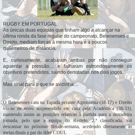
RUGBY EM PORTUGAL
As únicas duas equipas que tinham algo a alcançar na
última ronda da fase regular do campeonato, Belenenses e
Direito, mediam forças à mesma hora e a poucos
quilómetros de distância.
E, curiosamente, acabaram ambas por não conseguir
aguentar a pressão… e falharam estrondosamente os
objetivos pretendidos, saindo derrotadas nos dois jogos.
Mau sinal para o que se avizinha…
O Belenenses caiu na Tapada perante Agronomia (18-17) e Direito
viu-se de novo surpreendido em casa pela Académica (38-33),
mantendo assim as posições relativas à partida para a derradeira
jornada, pelo que a equipa do Restelo, 2.ª classificada, vai
descansar no próximo fim-de-semana, acedendo diretamente às
meias-finais a par do líder CDUL