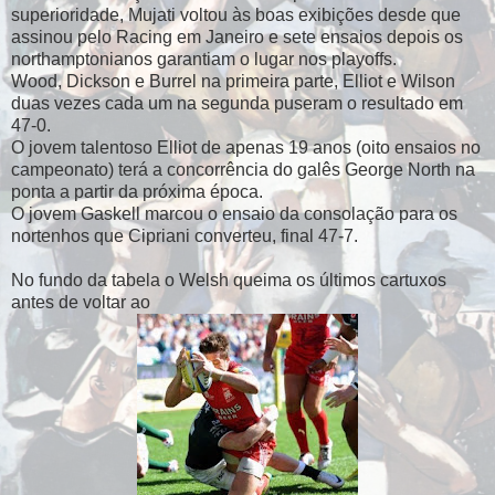
superioridade, Mujati voltou às boas exibições desde que
assinou pelo Racing em Janeiro e sete ensaios depois os
northamptonianos garantiam o lugar nos playoffs.
Wood, Dickson e Burrel na primeira parte, Elliot e Wilson
duas vezes cada um na segunda puseram o resultado em
47-0.
O jovem talentoso Elliot de apenas 19 anos (oito ensaios no
campeonato) terá a concorrência do galês George North na
ponta a partir da próxima época.
O jovem Gaskell marcou o ensaio da consolação para os
nortenhos que Cipriani converteu, final 47-7.
No fundo da tabela o Welsh queima os últimos cartuxos
antes de voltar ao