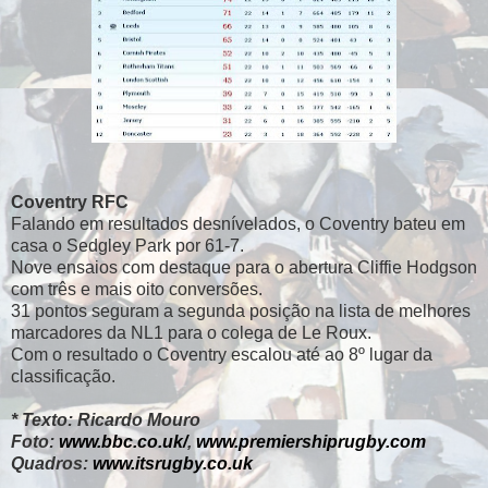
Coventry RFC
Falando em resultados desnívelados, o Coventry bateu em
casa o Sedgley Park por 61-7.
Nove ensaios com destaque para o abertura Cliffie Hodgson
com três e mais oito conversões.
31 pontos seguram a segunda posição na lista de melhores
marcadores da NL1 para o colega de Le Roux.
Com o resultado o Coventry escalou até ao 8º lugar da
classificação.
* Texto: Ricardo Mouro
Foto:
www.bbc.co.uk/
,
www.premiershiprugby.com
Quadros:
www.itsrugby.co.uk