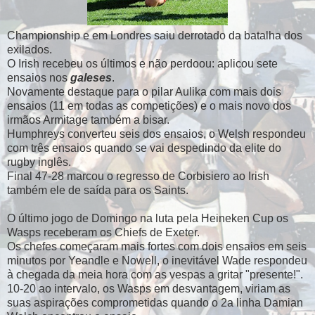
Championship e em Londres saiu derrotado da batalha dos
exilados.
O Irish recebeu os últimos e não perdoou: aplicou sete
ensaios nos
galeses
.
Novamente destaque para o pilar Aulika com mais dois
ensaios (11 em todas as competições) e o mais novo dos
irmãos Armitage também a bisar.
Humphreys converteu seis dos ensaios, o Welsh respondeu
com três ensaios quando se vai despedindo da elite do
rugby inglês.
Final 47-28 marcou o regresso de Corbisiero ao Irish
também ele de saída para os Saints.
O último jogo de Domingo na luta pela Heineken Cup os
Wasps receberam os Chiefs de Exeter.
Os chefes começaram mais fortes com dois ensaios em seis
minutos por Yeandle e Nowell, o inevitável Wade respondeu
à chegada da meia hora com as vespas a gritar "presente!".
10-20 ao intervalo, os Wasps em desvantagem, viriam as
suas aspirações comprometidas quando o 2a linha Damian