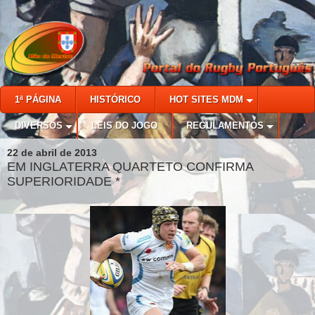
1ª PÁGINA
HISTÓRICO
HOT SITES MDM
DIVERSOS
LEIS DO JOGO
REGULAMENTOS
22 de abril de 2013
EM INGLATERRA QUARTETO CONFIRMA
SUPERIORIDADE *