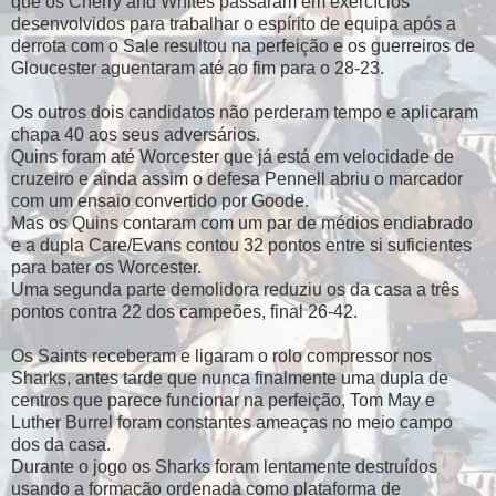
que os Cherry and Whites passaram em exercícios
desenvolvidos para trabalhar o espírito de equipa após a
derrota com o Sale resultou na perfeição e os guerreiros de
Gloucester aguentaram até ao fim para o 28-23.
Os outros dois candidatos não perderam tempo e aplicaram
chapa 40 aos seus adversários.
Quins foram até Worcester que já está em velocidade de
cruzeiro e ainda assim o defesa Pennell abriu o marcador
com um ensaio convertido por Goode.
Mas os Quins contaram com um par de médios endiabrado
e a dupla Care/Evans contou 32 pontos entre si suficientes
para bater os Worcester.
Uma segunda parte demolidora reduziu os da casa a três
pontos contra 22 dos campeões, final 26-42.
Os Saints receberam e ligaram o rolo compressor nos
Sharks, antes tarde que nunca finalmente uma dupla de
centros que parece funcionar na perfeição, Tom May e
Luther Burrel foram constantes ameaças no meio campo
dos da casa.
Durante o jogo os Sharks foram lentamente destruídos
usando a formação ordenada como plataforma de