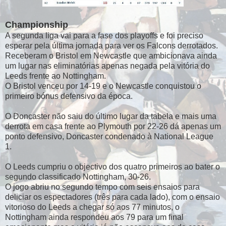
Championship
A segunda liga vai para a fase dos playoffs e foi preciso
esperar pela última jornada para ver os Falcons derrotados.
Receberam o Bristol em Newcastle que ambicionava ainda
um lugar nas eliminatórias apenas negada pela vitória do
Leeds frente ao Nottingham.
O Bristol venceu por 14-19 e o Newcastle conquistou o
primeiro bónus defensivo da época.
O Doncaster não saiu do último lugar da tabela e mais uma
derrota em casa frente ao Plymouth por 22-26 dá apenas um
ponto defensivo, Doncaster condenado à National League
1.
O Leeds cumpriu o objectivo dos quatro primeiros ao bater o
segundo classificado Nottingham, 30-26.
O jogo abriu no segundo tempo com seis ensaios para
deliciar os espectadores (três para cada lado), com o ensaio
vitorioso do Leeds a chegar só aos 77 minutos, o
Nottingham ainda respondeu aos 79 para um final