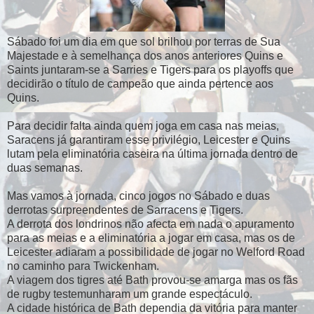
Sábado foi um dia em que sol brilhou por terras de Sua
Majestade e à semelhança dos anos anteriores Quins e
Saints juntaram-se a Sarries e Tigers para os playoffs que
decidirão o título de campeão que ainda pertence aos
Quins.
Para decidir falta ainda quem joga em casa nas meias,
Saracens já garantiram esse privilégio, Leicester e Quins
lutam pela eliminatória caseira na última jornada dentro de
duas semanas.
Mas vamos à jornada, cinco jogos no Sábado e duas
derrotas surpreendentes de Sarracens e Tigers.
A derrota dos londrinos não afecta em nada o apuramento
para as meias e a eliminatória a jogar em casa, mas os de
Leicester adiaram a possibilidade de jogar no Welford Road
no caminho para Twickenham.
A viagem dos tigres até Bath provou-se amarga mas os fãs
de rugby testemunharam um grande espectáculo.
A cidade histórica de Bath dependia da vitória para manter