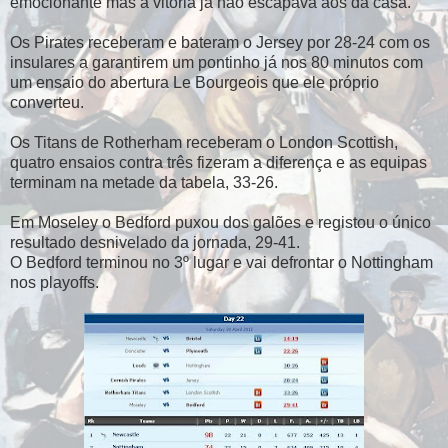
emocionante mas a vitória já não escapava aos da casa.
Os Pirates receberam e bateram o Jersey por 28-24 com os
insulares a garantirem um pontinho já nos 80 minutos com
um ensaio do abertura Le Bourgeois que ele próprio
converteu.
Os Titans de Rotherham receberam o London Scottish,
quatro ensaios contra três fizeram a diferença e as equipas
terminam na metade da tabela, 33-26.
Em Moseley o Bedford puxou dos galões e registou o único
resultado desnivelado da jornada, 29-41.
O Bedford terminou no 3º lugar e vai defrontar o Nottingham
nos playoffs.