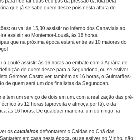
s para libertar duas equipas da pressão da luta pela
ória que já se sabe quem desce pois nesta altura do
ões: ou vai às 15,30 assistir no Inferno dos Canaviais ao
eira assistir ao Montemor-Lousã, às 16 horas.
ipas que na próxima época estará entre as 10 maiores do
ogo!
r a Loulé assistir às 16 horas ao embate com a Agrária de
 definição de quem desce para a Segundona, ou se estiver
Pista Gémeos Castro ver, também às 16 horas, o Guimarães-
ão de quem será um dos finalistas da Segundoan.
 e tem um serviço de dois em um, com a realização das pré-
Técnico às 12 horas (aproveita e almoça por lá), e da
mica às 16 horas. De qualquer maneira, um domingo na
 ver os
cavaleiros
defrontarem o Caldas no Chã das
o Santarém em casa nesta época, ou se estiver no Minho, não