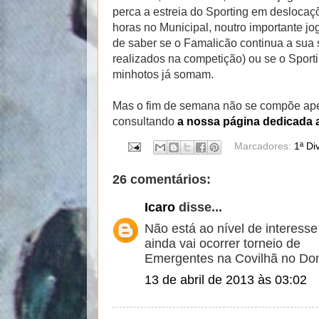
perca a estreia do Sporting em deslocaç
horas no Municipal, noutro importante jo
de saber se o Famalicão continua a sua s
realizados na competição) ou se o Sport
minhotos já somam.
Mas o fim de semana não se compõe ape
consultando
a nossa página dedicada 
Marcadores:
1ª Di
26 comentários:
Icaro
disse...
Não está ao nível de interess
ainda vai ocorrer torneio de
Emergentes na Covilhã no Do
13 de abril de 2013 às 03:02