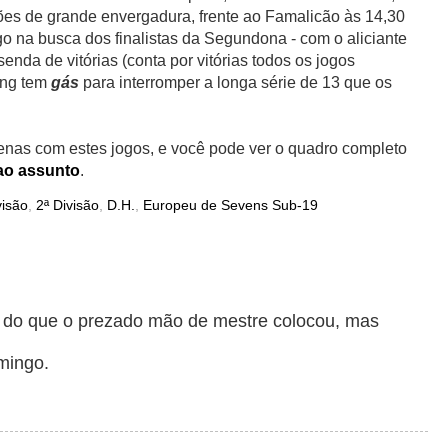
ões de grande envergadura, frente ao Famalicão às 14,30
go na busca dos finalistas da Segundona - com o aliciante
enda de vitórias (conta por vitórias todos os jogos
ing tem
gás
para interromper a longa série de 13 que os
nas com estes jogos, e você pode ver o quadro completo
ao assunto
.
visão
,
2ª Divisão
,
D.H.
,
Europeu de Sevens Sub-19
e do que o prezado mão de mestre colocou, mas
mingo.