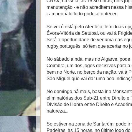
CRAV, na Guia, às 16,30 horas, dois jogo
manutenção - e não acreditem nessa hist
campeonato tudo pode acontecer!
Se você está pelo Alentejo, tem duas opç
Évora-Vitória de Setúbal, ou vai à Frigid
Será a oportunidade de ver uma das equ
rugby português, só tem que acertar no j
No sábado ainda, mas no Algarve, pode i
Coimbra, um dos jogos decisivos para a
bem no Norte, no berço da nação, vá à 
São Miguel que vai dar uma boa indicaç
No domingo há mais, basta ir a Monsanto
eliminatórias dos Sub-21 entre Direito e 
Divisão de Honra entre Direito e Acadé
natureza...
Se estiver na zona de Santarém, pode ir
Padeiras, às 15 horas, no último jogo d