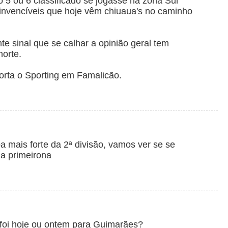
5 ou 6 classificado se jogasse na zona Sul
s invencíveis que hoje vêm chiuaua's no caminho
e sinal que se calhar a opinião geral tem
orte.
rta o Sporting em Famalicão.
a mais forte da 2ª divisão, vamos ver se se
a primeirona
foi hoje ou ontem para Guimarães?