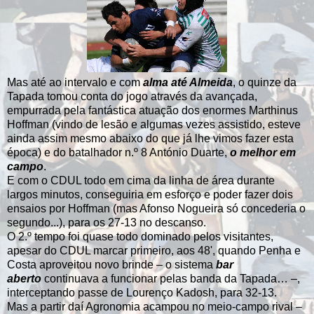
Mas até ao intervalo e com
alma até Almeida
, o quinze da
Tapada tomou conta do jogo através da avançada,
empurrada pela fantástica atuação dos enormes Marthinus
Hoffman (vindo de lesão e algumas vezes assistido, esteve
ainda assim mesmo abaixo do que já lhe vimos fazer esta
época) e do batalhador n.º 8 António Duarte,
o melhor em
campo
.
E com o CDUL todo em cima da linha de área durante
largos minutos, conseguiria em esforço e poder fazer dois
ensaios por Hoffman (mas Afonso Nogueira só concederia o
segundo...), para os 27-13 no descanso.
O 2.º tempo foi quase todo dominado pelos visitantes,
apesar do CDUL marcar primeiro, aos 48', quando Penha e
Costa aproveitou novo brinde – o sistema
bar
aberto
continuava a funcionar pelas banda da Tapada… –,
interceptando passe de Lourenço Kadosh, para 32-13.
Mas a partir daí Agronomia acampou no meio-campo rival –