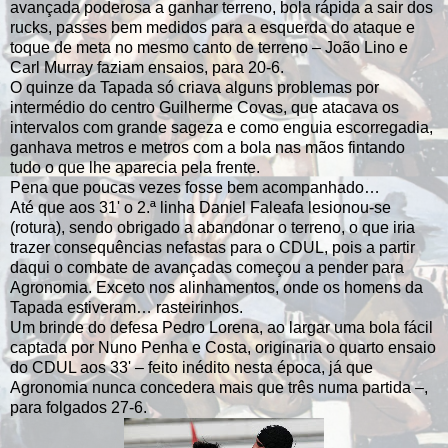
avançada poderosa a ganhar terreno, bola rápida a sair dos
rucks, passes bem medidos para a esquerda do ataque e
toque de meta no mesmo canto de terreno – João Lino e
Carl Murray faziam ensaios, para 20-6.
O quinze da Tapada só criava alguns problemas por
intermédio do centro Guilherme Covas, que atacava os
intervalos com grande sageza e como enguia escorregadia,
ganhava metros e metros com a bola nas mãos fintando
tudo o que lhe aparecia pela frente.
Pena que poucas vezes fosse bem acompanhado…
Até que aos 31' o 2.ª linha Daniel Faleafa lesionou-se
(rotura), sendo obrigado a abandonar o terreno, o que iria
trazer consequências nefastas para o CDUL, pois a partir
daqui o combate de avançadas começou a pender para
Agronomia. Exceto nos alinhamentos, onde os homens da
Tapada estiveram… rasteirinhos.
Um brinde do defesa Pedro Lorena, ao largar uma bola fácil
captada por Nuno Penha e Costa, originaria o quarto ensaio
do CDUL aos 33' – feito inédito nesta época, já que
Agronomia nunca concedera mais que três numa partida –,
para folgados 27-6.