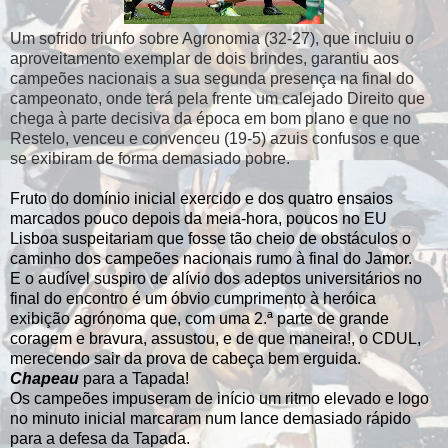
Um sofrido triunfo sobre Agronomia (32-27), que incluiu o
aproveitamento exemplar de dois brindes, garantiu aos
campeões nacionais a sua segunda presença na final do
campeonato, onde terá pela frente um calejado Direito que
chega à parte decisiva da época em bom plano e que no
Restelo, venceu e convenceu (19-5) azuis confusos e que
se exibiram de forma demasiado pobre.
Fruto do domínio inicial exercido e dos quatro ensaios
marcados pouco depois da meia-hora, poucos no EU
Lisboa suspeitariam que fosse tão cheio de obstáculos o
caminho dos campeões nacionais rumo à final do Jamor.
E o audível suspiro de alívio dos adeptos universitários no
final do encontro é um óbvio cumprimento à heróica
exibição agrónoma que, com uma 2.ª parte de grande
coragem e bravura, assustou, e de que maneira!, o CDUL,
merecendo sair da prova de cabeça bem erguida.
Chapeau
para a Tapada!
Os campeões impuseram de início um ritmo elevado e logo
no minuto inicial marcaram num lance demasiado rápido
para a defesa da Tapada.