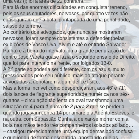
uma vez (!) foi à área de 22 contrária.
Para lá das enormes dificuldades em conquistar terreno,
pois os seus chutadores, nervosos, por quatro vezes não
conseguiram que a bola, pontapeada de uma penalidade,
saísse do terreno.
Ao contrário dos advogados, que nunca se mostraram
nervosos, foram sempre consistentes a defender (belas
exibições de Vasco Uva, Alvim e até o entrado Salvador
Palha) e à beira do intervalo, uma grande perfuração do
centro José Vareta quase fazia o segundo ensaio de Direito,
que foi para intervalo na frente, por folgados 13-0.
A 2.ª parte só poderia ser diferente, com os azuis, muito
pressionados pelo seu público, mais ao ataque perante
advogados a denotarem algum défice físico.
Mas a forma incrível como desperdiçaram, aos 46’ e 71’,
dois lances de flagrante superioridade numérica nos três-
quartos – circulação tão lenta da oval transformou uma
situação de
4 para 1
numa de
2 para 2
que se perderia
quando jogavam contra 14 por amarelo a Adérito Esteves, e
na outra, com Sebastião Cunha a deixar-se morrer com a
bola nas mãos tendo três companheiros isolados ao lado…
– castigou merecidamente uma equipa demasiado confusa
e que jogou de forma desgarrada, apostando que as