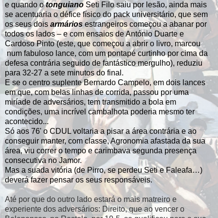
e quando o
tonguiano
Seti Filo saiu por lesão, ainda mais
se acentuaria o défice físico do pack universitário, que sem
os seus dois
armários
estrangeiros começou a abanar por
todos os lados – e com ensaios de António Duarte e
Cardoso Pinto (este, que começou a abrir o livro, marcou
num fabuloso lance, com um pontapé curtinho por cima da
defesa contrária seguido de fantástico mergulho), reduziu
para 32-27 a sete minutos do final.
E se o centro suplente Bernardo Campelo, em dois lances
em que, com belas linhas de corrida, passou por uma
miríade de adversários, tem transmitido a bola em
condições, uma incrível cambalhota poderia mesmo ter
acontecido...
Só aos 76' o CDUL voltaria a pisar a área contrária e ao
conseguir manter, com classe, Agronomia afastada da sua
área, viu correr o tempo e carimbava segunda presença
consecutiva no Jamor.
Mas a suada vitória (de Pirro, se perdeu Seti e Faleafa…)
deverá fazer pensar os seus responsáveis.
Até por que do outro lado estará o mais matreiro e
experiente dos adversários: Direito, que ao vencer o