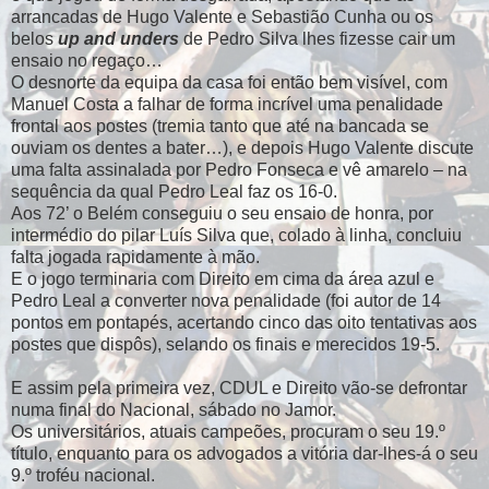
arrancadas de Hugo Valente e Sebastião Cunha ou os
belos
up and unders
de Pedro Silva lhes fizesse cair um
ensaio no regaço…
O desnorte da equipa da casa foi então bem visível, com
Manuel Costa a falhar de forma incrível uma penalidade
frontal aos postes (tremia tanto que até na bancada se
ouviam os dentes a bater…), e depois Hugo Valente discute
uma falta assinalada por Pedro Fonseca e vê amarelo – na
sequência da qual Pedro Leal faz os 16-0.
Aos 72’ o Belém conseguiu o seu ensaio de honra, por
intermédio do pilar Luís Silva que, colado à linha, concluiu
falta jogada rapidamente à mão.
E o jogo terminaria com Direito em cima da área azul e
Pedro Leal a converter nova penalidade (foi autor de 14
pontos em pontapés, acertando cinco das oito tentativas aos
postes que dispôs), selando os finais e merecidos 19-5.
E assim pela primeira vez, CDUL e Direito vão-se defrontar
numa final do Nacional, sábado no Jamor.
Os universitários, atuais campeões, procuram o seu 19.º
título, enquanto para os advogados a vitória dar-lhes-á o seu
9.º troféu nacional.