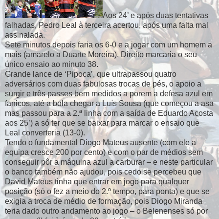
Aos 24’ e após duas tentativas
falhadas, Pedro Leal à terceira acertou, após uma
falta mal
assinalada.
Sete minutos depois faria os 6-0 e a jogar com um homem a
mais (amarelo a Duarte Moreira), Direito marcaria o seu
único ensaio ao minuto 38.
Grande lance de ‘Pipoca’, que ultrapassou quatro
adversários com duas fabulosas trocas de pés, o apoio a
surgir e três passes bem medidos a porem a defesa azul em
fanicos, até a bola chegar a Luís Sousa (que começou a asa
mas passou para a 2.ª linha com a saída de Eduardo Acosta
aos 25’) a só ter que se baixar para marcar o ensaio que
Leal converteria (13-0).
Tendo o fundamental Diogo Mateus ausente (com ele a
equipa cresce 200 por cento) e com o par de médios sem
conseguir pôr a máquina azul a carburar – e neste particular
o banco também não ajudou, pois cedo se percebeu que
David Mateus tinha que entrar em jogo para qualquer
posição (só o fez a meio do 2.º tempo, para ponta) e que se
exigia a troca de médio de formação, pois Diogo Miranda
teria dado outro andamento ao jogo – o Belenenses só por