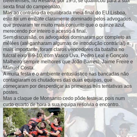
Belenenses, no Restelo, por 19-5, se qualificou para a sua
sexta final do campeonato.
Mas ao contrário da equilibrada meia-final do EU Lisboa,
este foi um embate claramente dominado pelos advogados,
que provaram ter muito mais conjunto que o quinze azul,
merecendo por inteiro o acesso à final.
Sem discussão, os advogados dominaram por completo as
mêlées (até ganharam algumas de introdução contrária!) e,
mais importante, foram claros vencedores da batalha no
fulcral eixo 8-9-10, com Vasco Uva, Pedro Leal e Gonçalo
Malheiro sempre melhores que João Barreto, Jaime Freire e
Manuel Costa.
A muita festa e o ambiente entusiástico nas bancadas não
contagiaram os chutadores das duas equipas, que
começaram por desperdiçar as primeiras três tentativas aos
postes.
Mas a claque de Monsanto cedo pôde festejar, pois num
curto quarto de hora a sua equipa resolvia o encontro.