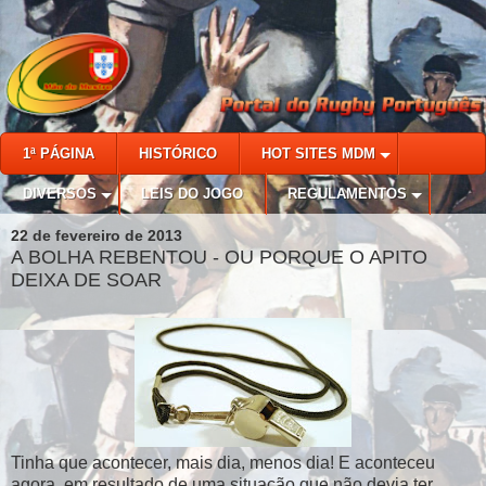
1ª PÁGINA
HISTÓRICO
HOT SITES MDM
DIVERSOS
LEIS DO JOGO
REGULAMENTOS
22 de fevereiro de 2013
A BOLHA REBENTOU - OU PORQUE O APITO
DEIXA DE SOAR
Tinha que acontecer, mais dia, menos dia! E aconteceu
agora, em resultado de uma situação que não devia ter