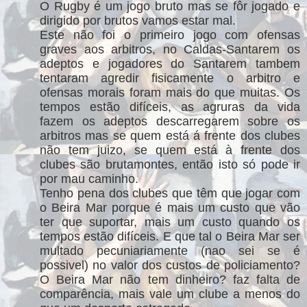
O Rugby é um jogo bruto mas se fôr jogado e
dirigido por brutos vamos estar mal.
Este não foi o primeiro jogo com ofensas
graves aos arbitros, no Caldas-Santarem os
adeptos e jogadores do Santarem tambem
tentaram agredir fisicamente o arbitro e
ofensas morais foram mais do que muitas. Os
tempos estão difíceis, as agruras da vida
fazem os adeptos descarregarem sobre os
arbitros mas se quem está á frente dos clubes
não tem juizo, se quem está à frente dos
clubes são brutamontes, então isto só pode ir
por mau caminho.
Tenho pena dos clubes que têm que jogar com
o Beira Mar porque é mais um custo que vão
ter que suportar, mais um custo quando os
tempos estão difíceis. E que tal o Beira Mar ser
multado pecuniariamente (nao sei se é
possivel) no valor dos custos de policiamento?
O Beira Mar não tem dinheiro? faz falta de
comparência, mais vale um clube a menos do