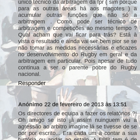
único técnico da arbitragem da fpr ( sim porque
para as outras áreas há aos magotes ) a
acumular outras funções que não só a
arbitragem . Como pode ser técnico de
arbitragem e competições ao mesmo tempo ?
Qual acham que vai ficar para trás? Está à
vista o resultado e ainda vai ser bem pior se se
não tomar as medidas necessárias e eficazes
no desenvolvimento do Rugby em geral e da
arbitragem em particular. Pois apesar de tudo
continua a ser o parente pobre do Rugby
nacional.
Responder
Anónimo
22 de fevereiro de 2013 às 13:51
Os directores de equipa a fazer os relatórios ?!
Oh amigo se isto já assim nuinguem viu a
agressão ao arbitro imagine lá se tivesse de se
por por escrito... Era cada um a contar a sua
história ou andar ao estalo. A FPR tem é de