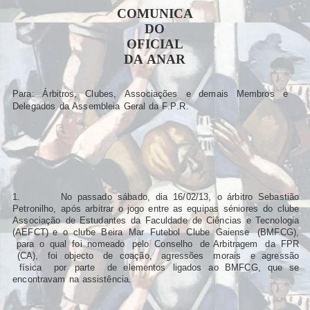
COMUN
I
CA
D
O
OF
I
C
I
A
L
D
A
ANA
R
Pa
r
a
:
Á
r
b
itr
os
,
C
l
ubes
,
Assoc
i
açõe
s
e
de
m
a
i
s
M
e
m
b
r
o
s
e
De
l
egado
s
d
a
Asse
m
b
l
e
i
a
G
e
r
a
l
d
a
F
.
P
.
R
.
1
.
N
o
passad
o
sábado
,
d
i
a
16
/
02
/
13
,
o
á
r
b
itr
o
Sebas
ti
ã
o
Pe
tr
on
il
ho
,
ap
ó
s
a
r
b
itr
a
r
o
j
og
o
en
tr
e
a
s
equ
i
pa
s
sén
i
o
r
e
s
d
o
c
l
ub
e
Assoc
i
açã
o
d
e
Es
t
udan
t
e
s
d
a
Facu
l
dad
e
d
e
C
i
ênc
i
a
s
e
Tecno
l
og
i
a
(
AEF
C
T
) e
o
c
l
ub
e
Be
ir
a
M
a
r
Fu
t
ebo
l
C
l
ub
e
G
a
i
ens
e
(
B
M
FC
G
)
,
pa
r
a
o
qua
l
f
o
i
no
m
ead
o
pe
l
o
Conse
l
h
o
d
e
A
r
b
itr
age
m
d
a
FP
R
(
CA
)
,
f
o
i
ob
j
ec
t
o
d
e
c
oação
,
ag
r
essõe
s
m
o
r
a
i
s
e
ag
r
essã
o
fí
s
i
c
a
po
r
pa
rt
e
d
e
e
l
e
m
en
t
o
s
li
gado
s
a
o
B
M
FC
G
,
qu
e
s
e
encon
tr
ava
m
n
a
ass
i
s
t
ênc
i
a
.