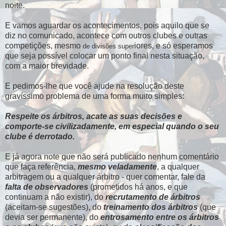
noite.
E vamos aguardar os acontecimentos, pois aquilo que se
diz no comunicado, acontece com outros clubes
e outras
competições, mesmo
iores, e só esperamos
de divisões super
que seja possível colocar um ponto final nesta situação,
com a maior brevidade.
E pedimos-lhe que você ajude na resolução deste
gravíssimo problema de uma forma muito simples:
Respeite os árbitros, acate as suas decisões e
comporte-se civilizadamente, em especial quando o seu
clube é derrotado.
E já agora note que não será publicado nenhum comentário
que faça referência,
mesmo veladamente
, a qualquer
arbitragem ou a qualquer árbitro - quer comentar, fale da
falta de observadores
(prometidos há anos, e que
continuam a não existir), do
recrutamento de árbitros
(aceitam-se sugestões), do
treinamento dos árbitros
(que
devia ser permanente), do
entrosamento entre os árbitros