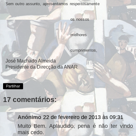
Se
m
ou
tr
o
assun
t
o
,
ap
r
esen
t
a
m
o
s
r
espe
it
osa
m
en
t
e
o
s
nosso
s
m
e
l
ho
r
e
s
cu
m
p
ri
m
e
n
t
os
,
José Machado Almeida
Presidente da Direcção da ANAR
Partilhar
17 comentários:
Anónimo
22 de fevereiro de 2013 às 09:31
Muito Bem. Aplaudido, pena é não ter vindo
mais cedo.