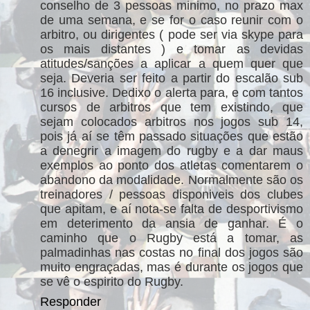
conselho de 3 pessoas minimo, no prazo max
de uma semana, e se for o caso reunir com o
arbitro, ou dirigentes ( pode ser via skype para
os mais distantes ) e tomar as devidas
atitudes/sanções a aplicar a quem quer que
seja. Deveria ser feito a partir do escalão sub
16 inclusive. Dedixo o alerta para, e com tantos
cursos de arbitros que tem existindo, que
sejam colocados arbitros nos jogos sub 14,
pois já aí se têm passado situações que estão
a denegrir a imagem do rugby e a dar maus
exemplos ao ponto dos atletas comentarem o
abandono da modalidade. Normalmente são os
treinadores / pessoas disponiveis dos clubes
que apitam, e aí nota-se falta de desportivismo
em deterimento da ansia de ganhar. É o
caminho que o Rugby está a tomar, as
palmadinhas nas costas no final dos jogos são
muito engraçadas, mas é durante os jogos que
se vê o espirito do Rugby.
Responder