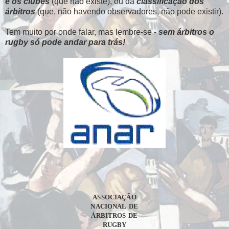
e os clubes
(que não existe), ou da
classificação dos
árbitros
(que, não havendo observadores, não pode existir).
Tem muito por onde falar, mas lembre-se -
sem árbitros o
rugby só pode andar para trás!
ASSOC
I
AÇÃ
O
NAC
I
ONA
L
D
E
ÁRB
I
TRO
S
D
E
RUGB
Y