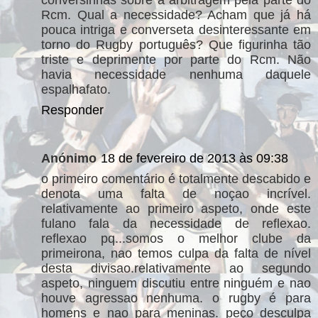
conversinhas sobre a arbitragem pela parte do
Rcm. Qual a necessidade? Acham que já há
pouca intriga e converseta desinteressante em
torno do Rugby português? Que figurinha tão
triste e deprimente por parte do Rcm. Não
havia necessidade nenhuma daquele
espalhafato.
Responder
Anónimo
18 de fevereiro de 2013 às 09:38
o primeiro comentário é totalmente descabido e
denota uma falta de noçao incrível.
relativamente ao primeiro aspeto, onde este
fulano fala da necessidade de reflexao.
reflexao pq...somos o melhor clube da
primeirona, nao temos culpa da falta de nível
desta divisao.relativamente ao segundo
aspeto, ninguem discutiu entre ninguém e nao
houve agressao nenhuma. o rugby é para
homens e nao para meninas. peço desculpa