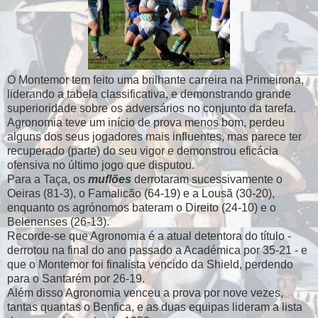
O Montemor tem feito uma brilhante carreira na Primeirona,
liderando a tabela classificativa, e demonstrando grande
superioridade sobre os adversários no conjunto da tarefa.
Agronomia teve um início de prova menos bom, perdeu
alguns dos seus jogadores mais influentes, mas parece ter
recuperado (parte) do seu vigor e demonstrou eficácia
ofensiva no último jogo que disputou.
Para a Taça, os
muflões
derrotaram sucessivamente o
Oeiras (81-3), o Famalicão (64-19) e a Lousã (30-20),
enquanto os agrónomos bateram o Direito (24-10) e o
Belenenses (26-13).
Recorde-se que Agronomia é a atual detentora do título -
derrotou na final do ano passado a Académica por 35-21 - e
que o Montemor foi finalista vencido da Shield, perdendo
para o Santarém por 26-19.
Além disso Agronomia venceu a prova por nove vezes,
tantas quantas o Benfica, e as duas equipas lideram a lista