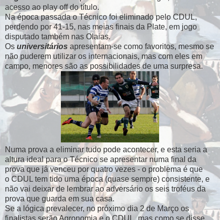
acesso ao play off do título.
Na época passada o Técnico foi eliminado pelo CDUL,
perdendo por 41-15, nas meias finais da Plate, em jogo
disputado também nas Olaias.
Os
universitários
apresentam-se como favoritos, mesmo se
não puderem utilizar os internacionais, mas com eles em
campo, menores são as possibilidades de uma surpresa.
Numa prova a eliminar tudo pode acontecer, e esta seria a
altura ideal para o Técnico se apresentar numa final da
prova que já venceu por quatro vezes - o problema é que
o CDUL tem tido uma época (quase sempre) consistente, e
não vai deixar de lembrar ao adversário os seis troféus da
prova que guarda em sua casa.
Se a lógica prevalecer, no próximo dia 2 de Março os
finalistas serão Agronomia e o CDUL, mas como se disse