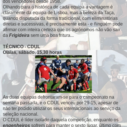
dos vencedores desde 1958.
Olhando para o histórica de cada equipa a vantagem é
claramente da equipa de Lisboa, mas a beleza da Taça,
quando disputada da forma tradicional, com eliminatórias
diretas e sucessivas, é precisamente esta - e ñinguém pode
afirmar com inteira certeza que os agrónomos não vão sair
da
Frigideira
sem uma boa fritura...
TÉCNICO - CDUL
Olaias, sábado, 15,30 horas
As duas equipas defrontaram-se para o campeonato na
semana passada, e o CDUL venceu por 29-15, apesar de
não ter podido utilizar os seus internacionais ao serviço da
seleção nacional.
O CDUL é líder isolado daquela competição, enquanto os
engenheiros
sofrem para manter o sexto lugar, último com