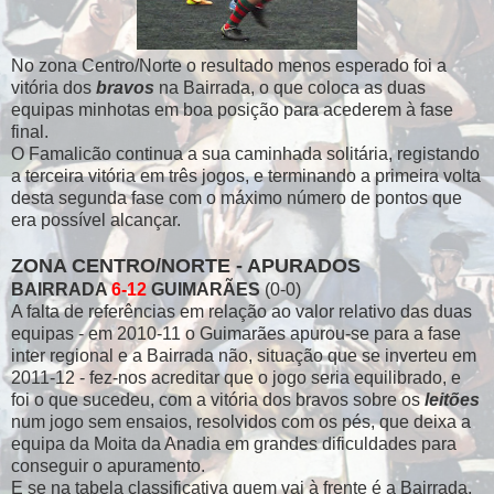
No zona Centro/Norte o resultado menos esperado foi a
vitória dos
bravos
na Bairrada, o que coloca as duas
equipas minhotas em boa posição para acederem à fase
final.
O Famalicão continua a sua caminhada solitária, registando
a terceira vitória em três jogos, e terminando a primeira volta
desta segunda fase com o máximo número de pontos que
era possível alcançar.
ZONA CENTRO/NORTE
- APURADOS
BAIRRADA
6-12
GUIMARÃES
(0-0)
A falta de referências em relação ao valor relativo das duas
equipas - em 2010-11 o Guimarães apurou-se para a fase
inter regional e a Bairrada não, situação que se inverteu em
2011-12 - fez-nos acreditar que o jogo seria equilibrado, e
foi o que sucedeu, com a vitória dos bravos sobre os
leitões
num jogo sem ensaios, resolvidos com os pés, que deixa a
equipa da Moita da Anadia em grandes dificuldades para
conseguir o apuramento.
E se na tabela classificativa quem vai à frente é a Bairrada,