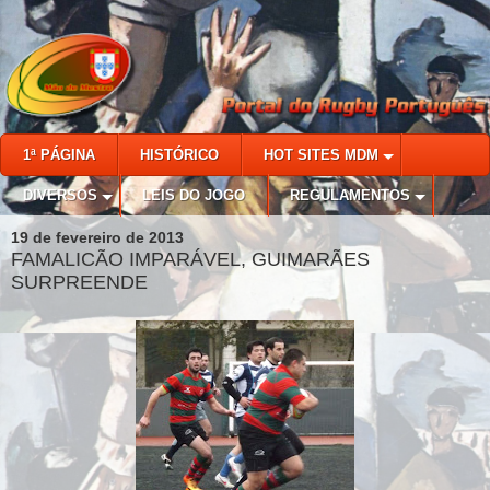
1ª PÁGINA
HISTÓRICO
HOT SITES MDM
DIVERSOS
LEIS DO JOGO
REGULAMENTOS
19 de fevereiro de 2013
FAMALICÃO IMPARÁVEL, GUIMARÃES
SURPREENDE