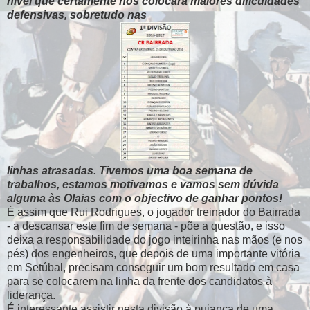
nível que certamente nos colocará maiores dificuldades
defensivas, sobretudo nas
linhas atrasadas. Tivemos uma boa semana de
trabalhos, estamos motivamos e vamos sem dúvida
alguma às Olaias com o objectivo de ganhar pontos!
É assim que Rui Rodrigues, o jogador treinador do Bairrada
- a descansar este fim de semana - põe a questão, e isso
deixa a responsabilidade do jogo inteirinha nas mãos (e nos
pés) dos engenheiros, que depois de uma importante vitória
em Setúbal, precisam conseguir um bom resultado em casa
para se colocarem na linha da frente dos candidatos à
liderança.
É interessante assistir nesta divisão à pujança de uma