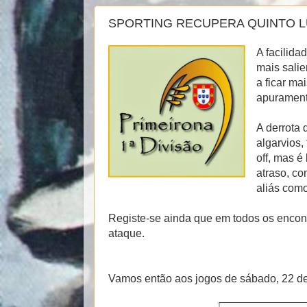
SPORTING RECUPERA QUINTO L
A facilida
mais sali
a ficar ma
apurament
A derrota 
algarvios,
off, mas 
atraso, co
aliás como
Registe-se ainda que em todos os encon
ataque.
Vamos então aos jogos de sábado, 22 de 