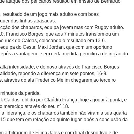
e ataque dos pelicanos resultou em ensaio de Bernardo
s, resultado de um jogo mais adulto e com boas
uer das linhas atrasadas.
eacção dos chaparros, equipa jovem mas com Rugby adulto.
10, Francisco Borges, que aos 7 minutos transformou um
no ruck do Caldas, colocando o resultado em 13-6.
 equipa do Oeste, Maxi Jordan, que com um oportuno
 repôs a vantagem, e em certa medida permitiu a definição do
alta intensidade, e de novo através de Francisco Borges
alidade, repondo a diferença em sete pontos, 16-9.
e, através do ala Frederico Melim chegarem ao terceiro
 minutos da partida.
k Caldas, obtido por Claúdio França, hoje a jogar à ponta, e
o merecido através do seu nº 18.
 a liderança, e os chaparros também não viram a sua quarta
15 que tem em relação ao quinto lugar, após a conclusão da
arbitragem de Filipa Jales e com final desportivo e de