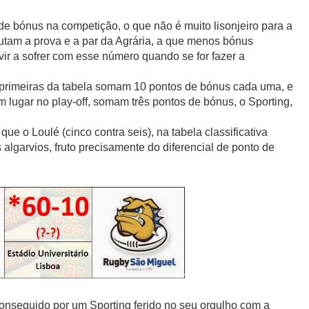
de bónus na competição, o que não é muito lisonjeiro para a
putam a prova e a par da Agrária, a que menos bónus
ir a sofrer com esse número quando se for fazer a
ês primeiras da tabela somam 10 pontos de bónus cada uma, e
 lugar no play-off, somam três pontos de bónus, o Sporting,
e o Loulé (cinco contra seis), na tabela classificativa
lgarvios, fruto precisamente do diferencial de ponto de
onseguido por um Sporting ferido no seu orgulho com a