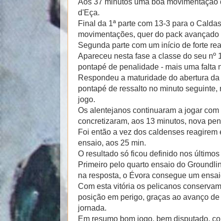
Aos 37 minutos uma boa movimentação d
d'Eça.
Final da 1ª parte com 13-3 para o Calda
movimentações, quer do pack avançado q
Segunda parte com um início de forte r
Apareceu nesta fase a classe do seu nº 
pontapé de penalidade - mais uma falta 
Respondeu a maturidade do abertura da
pontapé de ressalto no minuto seguinte,
jogo.
Os alentejanos continuaram a jogar com 
concretizaram, aos 13 minutos, nova pen
Foi então a vez dos caldenses reagirem 
ensaio, aos 25 min.
O resultado só ficou definido nos últimos
Primeiro pelo quarto ensaio do Groundlin
na resposta, o Évora consegue um ensai
Com esta vitória os pelicanos conservam
posição em perigo, graças ao avanço de 
jornada.
Em resumo bom jogo, bem disputado, com 