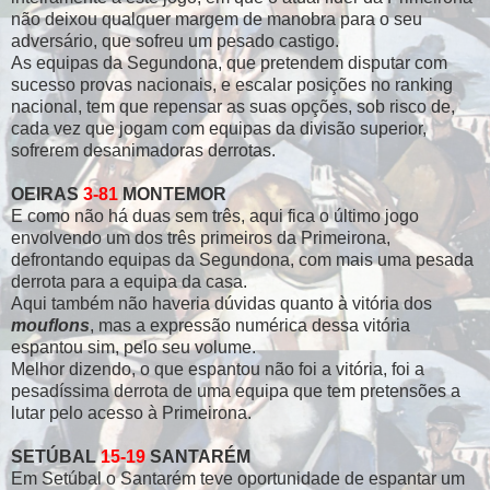
não deixou qualquer margem de manobra para o seu
adversário, que sofreu um pesado castigo.
As equipas da Segundona, que pretendem disputar com
sucesso provas nacionais, e escalar posições no ranking
nacional, tem que repensar as suas opções, sob risco de,
cada vez que jogam com equipas da divisão superior,
sofrerem desanimadoras derrotas.
OEIRAS
3-81
MONTEMOR
E como não há duas sem três, aqui fica o último jogo
envolvendo um dos três primeiros da Primeirona,
defrontando equipas da Segundona, com mais uma pesada
derrota para a equipa da casa.
Aqui também não haveria dúvidas quanto à vitória dos
mouflons
, mas a expressão numérica dessa vitória
espantou sim, pelo seu volume.
Melhor dizendo, o que espantou não foi a vitória, foi a
pesadíssima derrota de uma equipa que tem pretensões a
lutar pelo acesso à Primeirona.
SETÚBAL
15-19
SANTARÉM
Em Setúbal o Santarém teve oportunidade de espantar um