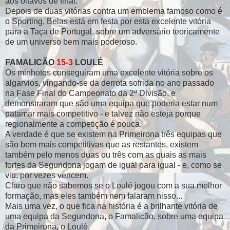
aos oitavos de final.
Depois de duas vitórias contra um emblema famoso como é
o Sporting, Belas está em festa por esta excelente vitória
para a Taça de Portugal, sobre um adversário teoricamente
de um universo bem mais poderoso.
FAMALICÃO
15-3
LOULÉ
Os minhotos conseguiram uma excelente vitória sobre os
algarvios, vingando-se da derrota sofrida no ano passado
na Fase Final do Campeonato da 2ª Divisão, e
demonstraram que são uma equipa que poderia estar num
patamar mais competitivo - e talvez não esteja porque
regionalmente a competição é pouca.
A verdade é que se existem na Primeirona três equipas que
são bem mais competitivas que as restantes, existem
também pelo menos duas ou três com as quais as mais
fortes da Segundona jogam de igual para igual - e, como se
viu, por vezes vencem.
Claro que não sabemos se o Loulé jogou com a sua melhor
formação, mas eles também nem falaram nisso...
Mais uma vez, o que fica na história é a brilhante vitória de
uma equipa da Segundona, o Famalicão, sobre uma equipa
da Primeirona, o Loulé.