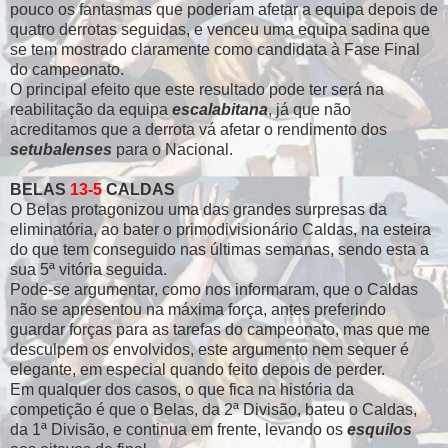
pouco os fantasmas que poderiam afetar a equipa depois de
quatro derrotas seguidas, e venceu uma equipa sadina que
se tem mostrado claramente como candidata à Fase Final
do campeonato.
O principal efeito que este resultado pode ter será na
reabilitação da equipa
escalabitana
, já que não
acreditamos que a derrota vá afetar o rendimento dos
setubalenses
para o Nacional.
BELAS
13-5
CALDAS
O Belas protagonizou uma das grandes surpresas da
eliminatória, ao bater o primodivisionário Caldas, na esteira
do que tem conseguido nas últimas semanas, sendo esta a
sua 5ª vitória seguida.
Pode-se argumentar, como nos informaram, que o Caldas
não se apresentou na máxima força, antes preferindo
guardar forças para as tarefas do campeonato, mas que me
desculpem os envolvidos, este argumento nem sequer é
elegante, em especial quando feito depois de perder.
Em qualquer dos casos, o que fica na história da
competição é que o Belas, da 2ª Divisão, bateu o Caldas,
da 1ª Divisão, e continua em frente, levando os
esquilos