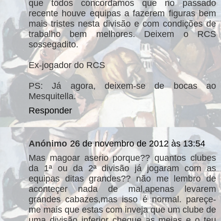
que todos concordamos que no passado
recente houve equipas a fazerem figuras bem
mais tristes nesta divisão e com condições de
trabalho bem melhores. Deixem o RCS
sossegadito.
Ex-jogador do RCS
PS: Já agora, deixem-se de bocas ao
Mesquitella.
Responder
Anónimo
26 de novembro de 2012 às 13:54
Mas magoar aserio porque?? quantos clubes
da 1ª ou da 2ª divisão já jogaram com as
equipas ditas grandes?? não me lembro de
aconteçer nada de mal,apenas levarem
grandes cabazes,mas isso é normal. pareçe-
me mais que estas com inveja que um clube de
uma divisão inferior chegue as meias e o teu