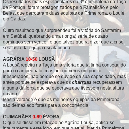
Os resultados mais espetaculares da 3ª eliminatória da Taça
de Portugal foram protagonizados pelo Famalicão e pelo
Belas, que derrotaram duas equipas da Primeirona, o Loulé
e o Caldas.
Outro resultado que surpreendeu foi a vitória do Santarém
em Setúbal, quebrando uma (longa) série de quatro
domingos sem vencer, e que talvez queira dizer que a crise
se afasta da equipa escalabitana.
AGRÁRIA
10-50
LOUSÃ
A Lousã repetiu na Taça uma vitória que já tinha conseguido
para o campeonato, mas por números um pouco
inesperados, não porque se duvide da sua capacidade, mas
antes porque se esperava que os
charruas
recuperassem
alguma da força que se esperava que tivessem nesta altura
do ano.
Mas a verdade é que as melhores equipas da Primeirona,
são demasiado fortes para a concorrência.
GUIMARÃES
0-69
ÉVORA
O que se disse em relação ao Agrária-Lousã, aplica-se
inteiramente a este jogo, em que o atual líder da Primeirona