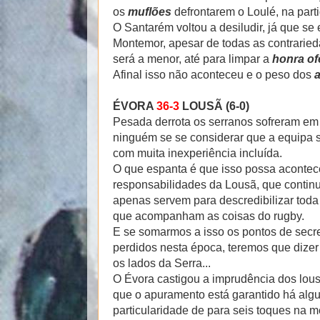
os
muflões
defrontarem o Loulé, na part
O Santarém voltou a desiludir, já que s
Montemor, apesar de todas as contrarieda
será a menor, até para limpar a
honra of
Afinal isso não aconteceu e o peso dos
a
ÉVORA
36-3
LOUSÃ (6-0)
Pesada derrota os serranos sofreram em
ninguém se se considerar que a equipa 
com muita inexperiência incluída.
O que espanta é que isso possa aconte
responsabilidades da Lousã, que continu
apenas servem para descredibilizar toda 
que acompanham as coisas do rugby.
E se somarmos a isso os pontos de secret
perdidos nesta época, teremos que dizer 
os lados da Serra...
O Évora castigou a imprudência dos lo
que o apuramento está garantido há alg
particularidade de para seis toques na met