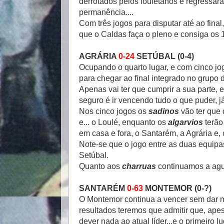
derrotados pelos louletanos e regressara
permanência....
Com três jogos para disputar até ao final,
que o Caldas faça o pleno e consiga os 
AGRÁRIA
0-24
SETÚBAL (0-4)
Ocupando o quarto lugar, e com cinco jog
para chegar ao final integrado no grupo d
Apenas vai ter que cumprir a sua parte, e
seguro é ir vencendo tudo o que puder, já
Nos cinco jogos os
sadinos
vão ter que 
e... o Loulé, enquanto os
algarvios
terão
em casa e fora, o Santarém, a Agrária e, c
Note-se que o jogo entre as duas equipa
Setúbal.
Quanto aos
charruas
continuamos a agua
SANTARÉM
0-63
MONTEMOR (0-?)
O Montemor continua a vencer sem dar m
resultados teremos que admitir que, ape
dever nada ao atual líder...e o primeiro