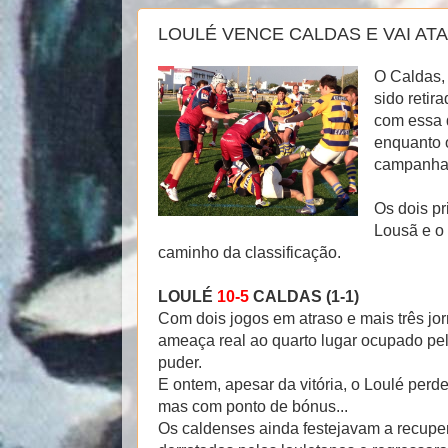
LOULÉ VENCE CALDAS E VAI AT
O Caldas, 
sido reti
com essa d
enquanto 
campanha 
Os dois p
Lousã e o
caminho da classificação.
LOULÉ
10-5
CALDAS (1-1)
Com dois jogos em atraso e mais três jor
ameaça real ao quarto lugar ocupado pelo
puder.
E ontem, apesar da vitória, o Loulé pe
mas com ponto de bónus...
Os caldenses ainda festejavam a recuper