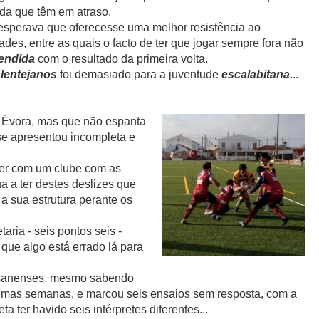
ida que têm em atraso.
e esperava que oferecesse uma melhor resistência ao
des, entre as quais o facto de ter que jogar sempre fora não
endida
com o resultado da primeira volta.
lentejanos
foi demasiado para a juventude
escalabitana
...
 Évora, mas que não espanta
se apresentou incompleta e
cer com um clube com as
a a ter destes deslizes que
a sua estrutura perante os
aria - seis pontos seis -
que algo está errado lá para
usanenses, mesmo sabendo
umas semanas, e marcou seis ensaios sem resposta, com a
a ter havido seis intérpretes diferentes...