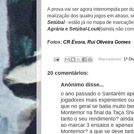
A prova vai ser agora interrompida por 
realização dos quatro jogos em atraso, s
Setúbal
- estão já no mapa de marcações
Agrária e Setúbal-Loulé
)ainda não con
Fotos:
CR Évora
,
Rui Oliveira Gomes
Marcadores:
1ª Di
20 comentários:
Anónimo disse...
o ano passado o Santarém ap
jogadores mais experientes o
que no geral se batia muito 
Montemor na final da Taça Shi
tanto o seu rendimento? aind
ao marcar 3 ensaios e apena
Montemor? a que se deve tanta 