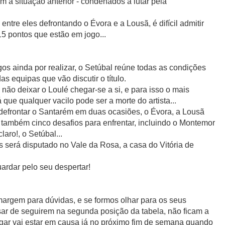
m à situação anterior - condenados a lutar pela
 entre eles defrontando o Évora e a Lousã, é difícil admitir
15 pontos que estão em jogo...
os ainda por realizar, o Setúbal reúne todas as condições
as equipas que vão discutir o título.
 não deixar o Loulé chegar-se a si, e para isso o mais
 que qualquer vacilo pode ser a morte do artista...
defrontar o Santarém em duas ocasiões, o Évora, a Lousã
 também cinco desafios para enfrentar, incluindo o Montemor
laro!, o Setúbal...
s será disputado no Vale da Rosa, a casa do Vitória de
rdar pelo seu despertar!
argem para dúvidas, e se formos olhar para os seus
sar de seguirem na segunda posição da tabela, não ficam a
 lugar vai estar em causa já no próximo fim de semana quando