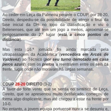
Ao ceder em Leça da Palmeira perante o CDUP, por 28-20,
Direito, despediu-se da possibilidade de atingir o final da
fase inicial da DH no topo da classificação e viu o
Belenenses, que até tem um jogo a menos, aproximar-se
perigosamente do 2.º lugar (
está a cinco pontos de
distância
).
Mas esta 16.ª jornada foi ainda marcada pela
ultrapassagem da Académica (
vencedora em Arcos de
Valdevez
) ao Técnico (
por seu turno derrotado em casa
pelos azuis
), com os
pretos
a reentrarem entre os seis da
frente, lugar onde não moravam há largas semanas.
CDUP
28-20
DIREITO
(3-2)
A favor do forte vento que se sentia no sintético de Leça,
Direito, que se apresentou muito desfalcado, começou de
forma algo displicente, mas até chegou a estar na frente por
10-0.
No entanto, a jovem equipa portuense nunca se desuniu e,