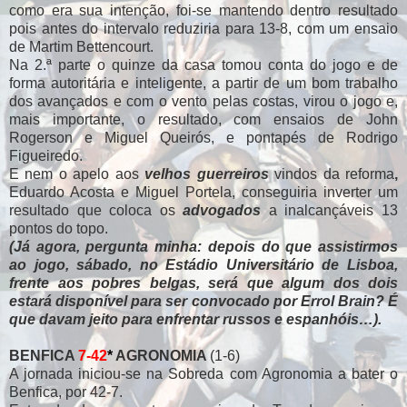
como era sua intenção, foi-se mantendo dentro resultado
pois antes do intervalo reduziria para 13-8, com um ensaio
de Martim Bettencourt.
Na 2.ª parte o quinze da casa tomou conta do jogo e de
forma autoritária e inteligente, a partir de um bom trabalho
dos avançados e com o vento pelas costas, virou o jogo e,
mais importante, o resultado, com ensaios de John
Rogerson e Miguel Queirós, e pontapés de Rodrigo
Figueiredo.
E nem o apelo aos
velhos guerreiros
vindos da reforma
,
Eduardo Acosta e Miguel Portela, conseguiria inverter um
resultado que coloca os
advogados
a inalcançáveis 13
pontos do topo.
(Já agora, pergunta minha: depois do que assistirmos
ao jogo, sábado, no Estádio Universitário de Lisboa,
frente aos pobres belgas, será que algum dos dois
estará disponível para ser convocado por Errol Brain? É
que davam jeito para enfrentar russos e espanhóis…).
BENFICA
7-42
*
AGRONOMIA
(1-6)
A jornada iniciou-se na Sobreda com Agronomia a bater o
Benfica, por 42-7.