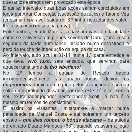
que tantos estragos tem provocado esta época.
E até ao intervalo, duas boas ações seriam concluídas em
força por Artur Conceição (sucessão de rucks) e Taione Vea
(enésima imparável saída do 3.º linha neozelandês valeu-
lhe o seu nono ensaio na prova).
Entre ambos, Duarte Moreira, a passar rivais com facilidade
como se estivesse em plenos sevens do Dubai, faria o seu
segundo da tarde num lance iniciado numa desastrada e
perdida touche de introdução da equipa da casa.
Ao intervalo, tudo azul e 31-14 numa 1.ª parte entretida e
que teve,
vivó luxo
, sete ensaios, que serviram para
aquecer uma tarde de
frio siberiano!
No 2.º tempo a equipa do Restelo travou
incompreensivelmente às quatro rodas, deixou os
engenheiros
dominarem o jogo pelos avançados e só não
sofreu um profundo dissabor por que este Técnico, sem o
seu ex-treinador-jogador neozelandês Scott, já não é o
mesmo em termos de consistência.
E assim os visitantes limitaram-se a marcar numa
penalidade de Manuel Costa e até sofreriam um terceiro
ensaio –
que lhes roubou o bónus atacante
– de autoria
do entrado Duarte Marques (68’), quando estavam a jogar
15 contra 13(!!), por exclusão de dois avançados