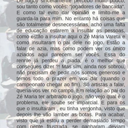
De rugby sinceramente percebo muito pouco,
sou tanto como vocês: "jogadores de bancada".
E como tal evito dar opinião e limito-me a
guarda-la para mim. No entanto há coisas que
são totalmente desnecessárias, acho uma falta
de educação estarem a insultar as pessoas,
como estão a insultar aqui o Zé Maria Vareta e
como insultaram o pai dele no jogo. Estão a
falar de azia, mas como podem ver os único
aziados aqui parecem ser vocês. Essa do
rennie já perdeu a piada, é o melhor que
consegues dizer ?! Mas sim, ainda nos sobrou,
não precisam de pedir nós somos generoso e
temos todo o prazer em vos dar (quando o
campeonato chegar ao fim). Só artistas a falar,
queria-vos ver no campo. Em relação ao pai do
Zé Maria ter arbitrado o jogo, não vejo qual é o
problema, ele soube ser imparcial. E para os
que o insultaram , eu tinha vergonha, visto que
depois lhe vão lamber as botas. Para acabar,
visto que já estou a perder demasiado tempo
com gente frustrada, se ganharam deviam