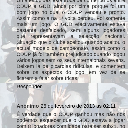
Uma estupidez esta troca de comentários entre
CDUP e GDD, ainda por cima porque foi um
bom jogo no qual o CDUP venceu e pronto.
Assim como a na 1ª volta perdeu. Foi somente
mais um jogo. O GDD efectivamente estava
bastante desfalcado, sem alguns jogadores
que representavam a selecção nacional.
Situação que o clube aceitou quando aceitou o
actual modelo de campeonato, assim como o
CDUP já foi também prejudicado quando jogou
vários jogos sem os seus internaionais sevens.
Deixem lá de picardias ridículas, e comentem
sobre os aspectos do jogo, em vez de se
ficarem a falar sobre tricas.
Responder
Anónimo
26 de fevereiro de 2013 às 02:11
É verdade que o CDUP ganhou mas não nos
podemos esquecer que o GDD estava a jogar
com 8 jogadores com idade para ser sub21, no