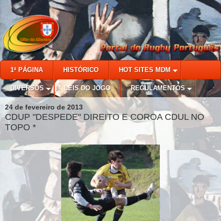
1ª PÁGINA
HISTÓRICO
HOT SITES MDM
DIVERSOS
LEIS DO JOGO
REGULAMENTOS
24 de fevereiro de 2013
CDUP "DESPEDE" DIREITO E COROA CDUL NO
TOPO *