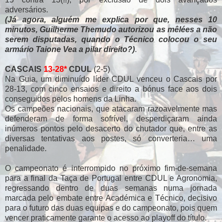
adversários.
(Já agora, alguém me explica por que, nesses 10
minutos, Guilherme Themudo autorizou as mêlées a não
serem disputadas, quando o Técnico colocou o seu
armário Taione Vea a pilar direito?)
.
CASCAIS
13-28*
CDUL
(2-5)
Na Guia, um diminuído líder CDUL venceu o Cascais por
28-13, com cinco ensaios e direito a bónus face aos dois
conseguidos pelos homens da Linha.
Os campeões nacionais, que atacaram razoavelmente mas
defenderam de forma sofrível, desperdiçaram ainda
inúmeros pontos pelo desacerto do chutador que, entre as
diversas tentativas aos postes, só converteria… uma
penalidade.
O campeonato é interrompido no próximo fim-de-semana
para a final da Taça de Portugal entre CDUL e Agronomia,
regressando dentro de duas semanas numa jornada
marcada pelo embate entre Académica e Técnico, decisivo
para o futuro das duas equipas e do campeonato, pois quem
vencer praticamente garante o acesso ao playoff do título.