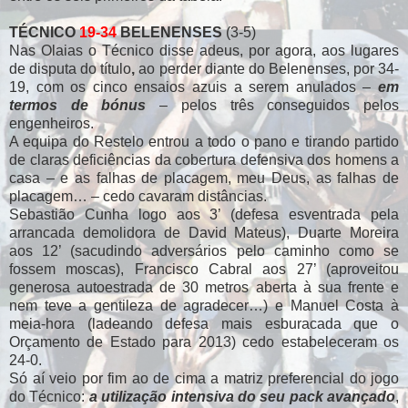
TÉCNICO
19-34
BELENENSES
(3-5)
Nas Olaias o Técnico disse adeus, por agora, aos lugares
de disputa do título
,
ao perder diante do Belenenses, por 34-
19, com os cinco ensaios azuis a serem anulados –
em
termos de bónus
– pelos três conseguidos pelos
engenheiros.
A equipa do Restelo entrou a todo o pano e tirando partido
de claras deficiências da cobertura defensiva dos homens a
casa – e as falhas de placagem, meu Deus, as falhas de
placagem… – cedo cavaram distâncias.
Sebastião Cunha logo aos 3’ (defesa esventrada pela
arrancada demolidora de David Mateus), Duarte Moreira
aos 12’ (sacudindo adversários pelo caminho como se
fossem moscas), Francisco Cabral aos 27’ (aproveitou
generosa autoestrada de 30 metros aberta à sua frente e
nem teve a gentileza de agradecer…) e Manuel Costa à
meia-hora (ladeando defesa mais esburacada que o
Orçamento de Estado para 2013) cedo estabeleceram os
24-0.
Só aí veio por fim ao de cima a matriz preferencial do jogo
do Técnico:
a utilização intensiva do seu pack avançado
,