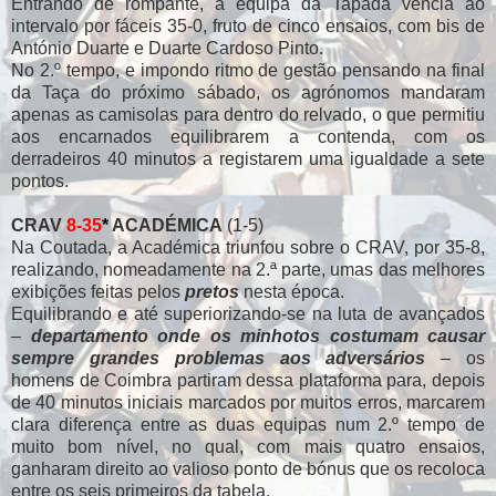
Entrando de rompante, a equipa da Tapada vencia ao
intervalo por fáceis 35-0, fruto de cinco ensaios, com bis de
António Duarte e Duarte Cardoso Pinto.
No 2.º tempo, e impondo ritmo de gestão pensando na final
da Taça do próximo sábado, os agrónomos mandaram
apenas as camisolas para dentro do relvado, o que permitiu
aos encarnados equilibrarem a contenda, com os
derradeiros 40 minutos a registarem uma igualdade a sete
pontos.
CRAV
8-35
*
ACADÉMICA
(1-5)
Na Coutada, a Académica triunfou sobre o CRAV, por 35-8,
realizando, nomeadamente na 2.ª parte, umas das melhores
exibições feitas pelos
pretos
nesta época.
Equilibrando e até superiorizando-se na luta de avançados
–
departamento onde os minhotos costumam causar
sempre grandes problemas aos adversários
– os
homens de Coimbra partiram dessa plataforma para, depois
de 40 minutos iniciais marcados por muitos erros, marcarem
clara diferença entre as duas equipas num 2.º tempo de
muito bom nível, no qual, com mais quatro ensaios,
ganharam direito ao valioso ponto de bónus que os recoloca
entre os seis primeiros da tabela.