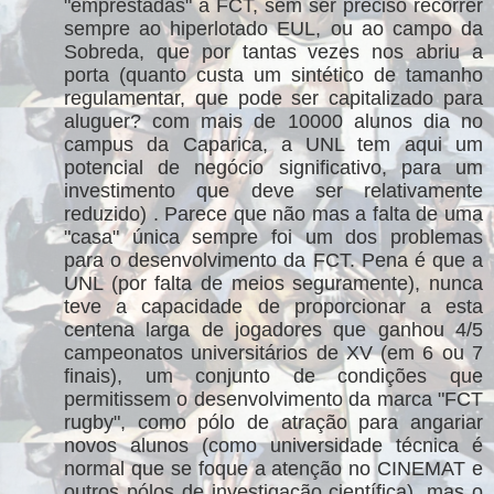
"emprestadas" á FCT, sem ser preciso recorrer
sempre ao hiperlotado EUL, ou ao campo da
Sobreda, que por tantas vezes nos abriu a
porta (quanto custa um sintético de tamanho
regulamentar, que pode ser capitalizado para
aluguer? com mais de 10000 alunos dia no
campus da Caparica, a UNL tem aqui um
potencial de negócio significativo, para um
investimento que deve ser relativamente
reduzido) . Parece que não mas a falta de uma
"casa" única sempre foi um dos problemas
para o desenvolvimento da FCT. Pena é que a
UNL (por falta de meios seguramente), nunca
teve a capacidade de proporcionar a esta
centena larga de jogadores que ganhou 4/5
campeonatos universitários de XV (em 6 ou 7
finais), um conjunto de condições que
permitissem o desenvolvimento da marca "FCT
rugby", como pólo de atração para angariar
novos alunos (como universidade técnica é
normal que se foque a atenção no CINEMAT e
outros pólos de investigação científica), mas o