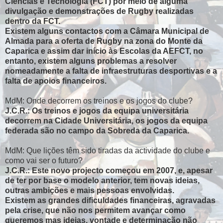
Ciências e Tecnologia (FCT) por meio de alguma
divulgação e demonstrações de Rugby realizadas
dentro da FCT.
Existem alguns contactos com a Câmara Municipal de
Almada para a oferta de Rugby na zona do Monte da
Caparica e assim dar início às Escolas da AEFCT, no
entanto, existem alguns problemas a resolver
nomeadamente a falta de infraestruturas desportivas e a
falta de apoios financeiros.
MdM: Onde decorrem os treinos e os jogos do clube?
J.C.R.: Os treinos e jogos da equipa universitária
decorrem na Cidade Universitária, os jogos da equipa
federada são no campo da Sobreda da Caparica.
MdM: Que lições têm sido tiradas da actividade do clube e
como vai ser o futuro?
J.C.R.: Este novo projecto começou em 2007, e, apesar
de ter por base o modelo anterior, tem novas ideias,
outras ambições e mais pessoas envolvidas.
Existem as grandes dificuldades financeiras, agravadas
pela crise, que não nos permitem avançar como
queremos mas ideias, vontade e determinação não