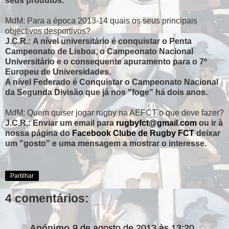
seus produtos.
MdM: Para a época 2013-14 quais os seus principais
objectivos desportivos?
J.C.R.: A nível universitário é conquistar o Penta
Campeonato de Lisboa, o Campeonato Nacional
Universitário e o consequente apuramento para o 7º
Europeu de Universidades.
A nível Federado é Conquistar o Campeonato Nacional
da Segunda Divisão que já nos "foge" há dois anos.
MdM: Quem quiser jogar rugby na AEFCT o que deve fazer?
J.C.R.: Enviar um email para
rugbyfct@gmail.com
ou ir à
nossa página do
Facebook Clube de Rugby FCT
deixar
um "gosto" e uma mensagem a mostrar o interesse.
Partilhar
4 comentários:
Anónimo
9 de agosto de 2013 às 13:20