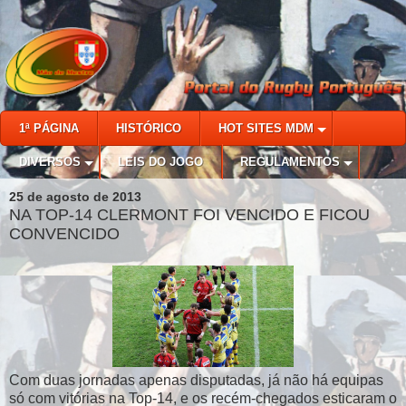
1ª PÁGINA
HISTÓRICO
HOT SITES MDM
DIVERSOS
LEIS DO JOGO
REGULAMENTOS
25 de agosto de 2013
NA TOP-14 CLERMONT FOI VENCIDO E FICOU
CONVENCIDO
Com duas jornadas apenas disputadas, já não há equipas
só com vitórias na Top-14, e os recém-chegados esticaram o