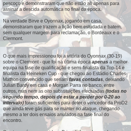
pescoço e demonstraram que não estão ali apenas para
assinar a descida automática no final da época.
Na verdade Birve e Oyonnax, jogando em casa,
demonstraram que trazem a lição bem estudada e batem,
sem qualquer margem para reclamação, o Bordeaux e o
Clermont.
O que mais impressionou foi a vitória do Oyonnax (30-19)
sobre o Clermont - que foi na última época
apenas
a melhor
equipa na fase de qualificação e semi-finalista da Top-14 e
finalista da Heineken Cup - que chegou ao Estádio Charles-
Mathon convencido que seriam
favas contadas
, deixando
Julian Bardy em casa e Morgan Parra no banco, entre
outros, mas nem as oito substituições efectuadas
(todas no
segundo tempo, depois de estar a perder por 0-20 ao
intervalo)
foram suficientes para deter o vencedor da ProD2
que ainda teve gás para se manter no ataque, chegando
mesmo a ter dois ensaios anulados na fase final do
encontro.