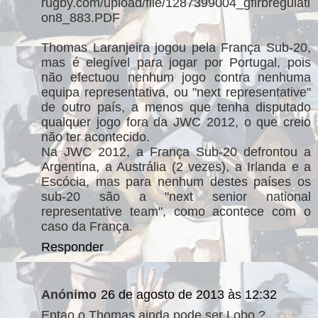
rugby.com/upload/file/1287399004_gfirbregulati
on8_883.PDF
Thomas Laranjeira jogou pela França Sub-20,
mas é elegível para jogar por Portugal, pois
não efectuou nenhum jogo contra nenhuma
equipa representativa, ou "next representative"
de outro país, a menos que tenha disputado
qualquer jogo fora da JWC 2012, o que creio
não ter acontecido.
Na JWC 2012, a França Sub-20 defrontou a
Argentina, a Austrália (2 vezes), a Irlanda e a
Escócia, mas para nenhum destes países os
sub-20 são a "next senior national
representative team", como acontece com o
caso da França.
Responder
Anónimo
26 de agosto de 2013 às 12:32
Entao o Thomas ainda pode ser Lobo ?