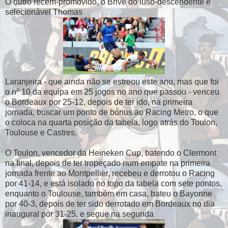
O outro recém-promovido, o Brive do luso-descendente e
selecionável Thomas
Laranjeira - que ainda não se estreou este ano, mas que foi
o nº 10 da equipa em 25 jogos no ano que passou - venceu
o Bordeaux por 25-12, depois de ter ido, na primeira
jornada, buscar um ponto de bónus ao Racing Metro, o que
o coloca na quarta posição da tabela, logo atrás do Toulon,
Toulouse e Castres.
O Toulon, vencedor da Heineken Cup, batendo o Clermont
na final, depois de ter tropeçado num empate na primeira
jornada frente ao Montpellier, recebeu e derrotou o Racing
por 41-14, e está isolado no topo da tabela com sete pontos,
enquanto o Toulouse, também em casa, bateu o Bayonne
por 40-3, depois de ter sido derrotado em Bordeaux no dia
inaugural por 31-25, e segue na segunda