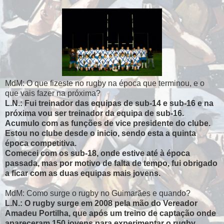
MdM: O que fizeste no rugby na época que terminou, e o
que vais fazer na próxima?
L.N.: Fui treinador das equipas de sub-14 e sub-16 e na
próxima vou ser treinador da equipa de sub-16.
Acumulo com as funções de vice presidente do clube.
Estou no clube desde o inicio, sendo esta a quinta
época competitiva.
Comecei com os sub-18, onde estive até à época
passada, mas por motivo de falta de tempo, fui obrigado
a ficar com as duas equipas mais jovens.
MdM: Como surge o rugby no Guimarães e quando?
L.N.: O rugby surge em 2008 pela mão do Vereador
Amadeu Portilha, que após um treino de captação onde
apareceram 150 jovens para experimentar o rugby,