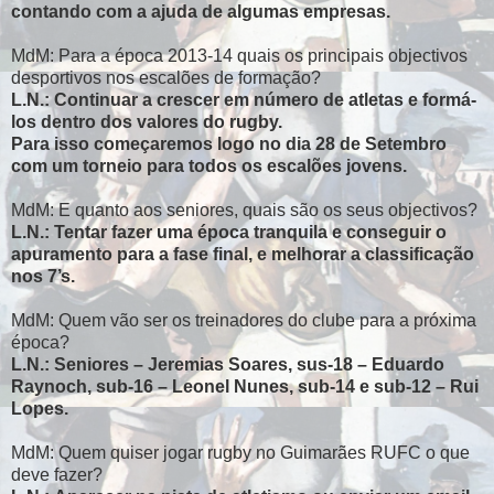
contando com a ajuda de algumas empresas.
MdM: Para a época 2013-14 quais os principais objectivos
desportivos nos escalões de formação?
L.N.: Continuar a crescer em número de atletas e formá-
los dentro dos valores do rugby.
Para isso começaremos logo no dia 28 de Setembro
com um torneio para todos os escalões jovens.
MdM: E quanto aos seniores, quais são os seus objectivos?
L.N.: Tentar fazer uma época tranquila e conseguir o
apuramento para a fase final, e melhorar a classificação
nos 7’s.
MdM: Quem vão ser os treinadores do clube para a próxima
época?
L.N.: Seniores – Jeremias Soares, sus-18 – Eduardo
Raynoch, sub-16 – Leonel Nunes, sub-14 e sub-12 – Rui
Lopes.
MdM: Quem quiser jogar rugby no Guimarães RUFC o que
deve fazer?