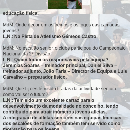
educação física.
MdM: Onde decorrem os treinos e os jogos das camadas
jovens?
L.N.: Na Pista de Atletismo Gémeos Castro.
MdM: No escalão senior, o clube participou do Campeonato
Nacional da 2ª Divisão.
L.N.: Quem foram os responsáveis pela equipa?
Jeremias Soares – treinador principal, Daniel Silva –
treinador adjunto, João Faria – Director de Equipa e Luis
Carvalho – preparador físico.
MdM: Que lições têm sido tiradas da actividade senior e
como vai ser o futuro?
L.N.: Tem sido um excelente cartaz para o
desenvolvimento da modalidade no concelho, tendo
contribuído para atrair inúmeros jovens atletas.
A integração de atletas seniores nas equipas técnicas
dos escalões de formação também tem servido como
motivação para os jovens.