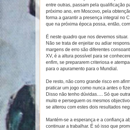
entre outras, passam pela qualificação
próximo ano, em Moscovo, pela obtenção
forma a garantir a presença integral no 
que na próxima época possa, então, come
É neste quadro que nos devemos situar.
Não se trata de enjeitar ou adiar respon
margens de erro são diferentes consoan
XV, é a altura possível para se conhece
enfim, se prepararem criteriosa e atemp
para o apuramento para o Mundial.
De resto, não corro grande risco em afir
praticar um jogo como nunca antes o fize
Disso não tenho dúvidas…. Só que outra
muito e perseguem os mesmos objectivos
se alterou com estes dois resultados neg
Mantém-se a esperança e a confiança ab
continuar a trabalhar. É só isso que pro