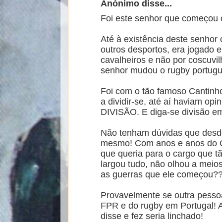
Anónimo disse...
Foi este senhor que começou 
Até à existência deste senhor 
outros desportos, era jogado 
cavalheiros e não por coscuvil
senhor mudou o rugby portugu
Foi com o tão famoso Cantinh
a dividir-se, até aí haviam op
DIVISÃO. E diga-se divisão em
Não tenham dúvidas que desde
mesmo! Com anos e anos do Ca
que queria para o cargo que t
largou tudo, não olhou a meios
as guerras que ele começou???
Provavelmente se outra pesso
FPR e do rugby em Portugal! 
disse e fez seria linchado!