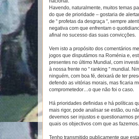
nacional.
Havendo, naturalmente, muitos temas pa
do que de prioridade – gostaria de alerta
de “ profetas da desgraça “, sempre aten
negativa com que enfrentam o quotidian
afinal no sucesso das suas convicções.
Vem isto a propósito dos comentários men
jogos que disputámos na Roménia e, es
presentes no último Mundial, com invest
à nossa frente no “ ranking “ mundial. 
ninguém, com boa fé, deixará de ter pr
defendo as vitórias morais, mas ficaria m
comprometedor…o que não foi o caso.
Há prioridades definidas e há políticas
mais rigor, pode analisar se estão, ou nã
devemos ser injustos e questionarmos pr
quais os objectivos com que as fazemos.
Tenho transmitido publicamente que esta