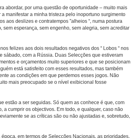
ra abordar, por uma questão de oportunidade – muito mais
r a manifestar a minha tristeza pelo inoportuno surgimento
tos aos deslizes e contratempos ”alheios “, numa postura
o, sem esperança, sem engenho, sem alegria, sem acreditar
os felizes aos dois resultados negativos dos “ Lobos “ nos
te sábado, com a Rússia. Duas Selecções que estiveram
imentos e orçamentos muito superiores e que se posicionam
Ninguém está satisfeito com esses resultados, mas também
esente as condições em que perdemos esses jogos. Não
uito mais preocupado se o nível exibicional fosse
 que estão a ser seguidas. Só quem as conhece é que, com
o, a cumprir os objectivos. Em todo, e qualquer, caso não
eviamente se as críticas são ou não ajustadas e, sobretudo,
 época, em termos de Selecções Nacionais, as prioridades,