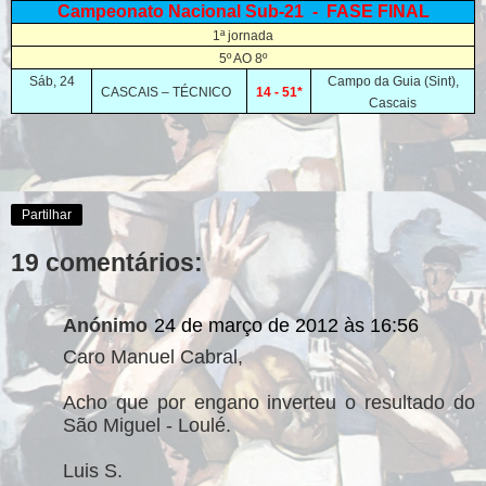
Campeonato Nacional Sub-21 - FASE FINAL
1ª jornada
5º AO 8º
Sáb, 24
Campo da Guia (Sint),
CASCAIS – TÉCNICO
14 - 51*
Cascais
Partilhar
19 comentários:
Anónimo
24 de março de 2012 às 16:56
Caro Manuel Cabral,
Acho que por engano inverteu o resultado do
São Miguel - Loulé.
Luis S.