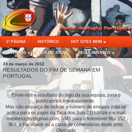
1ª PÁGINA
HISTÓRICO
HOT SITES MDM
DIVERSOS
LEIS DO JOGO
REGULAMENTOS
24 de março de 2012
RESULTADOS DO FIM DE SEMANA EM
PORTUGAL
Envie-nos o resultado do jogo da sua equipa, para o
publicarmos imediatamente.
Mas não esqueça de indicar o número de ensaios (não se
aplica para os jogos da Taça dos Sub-21) Utilize o e-mail
mestrerugby@gmail.com, SMS para o telemóvel 961 152
968, o Facebook ou a caixa de comentários deste post.
Obrigado