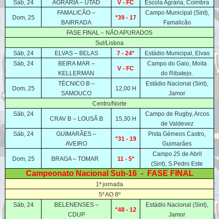
Sáb, 24
AGRÁRIA – UTAD
V - FC
Escola Agrária, Coimbra
FAMALICÃO –
Campo Municipal (Sint),
Dom, 25
*39 - 17
BAIRRADA
Famalicão
FASE FINAL – NÃO APURADOS
Sul/Lisboa
Sáb, 24
ELVAS – BELAS
7 - 24*
Estádio Municipal, Elvas
Sáb, 24
BEIRA MAR –
Campo do Gaio, Moita
V - FC
KELLERMAN
do Ribatejo.
TÉCNICO B –
Estádio Nacional (Sint),
Dom, 25
12,00 H
SAMOUCO
Jamor
Centro/Norte
Sáb, 24
Campo de Rugby, Arcos
CRAV B – LOUSÃ B
15,30 H
de Valdevez
Sáb, 24
GUIMARÃES –
Pista Gémeos Castro,
*31 - 19
AVEIRO
Guimarães
Campo 25 de Abril
Dom, 25
BRAGA – TOMAR
11 - 5*
(Sint), S.Pedro Este
Campeonato Nacional Sub-16 - FASE FINAL
1ª jornada
5º AO 8º
Sáb, 24
BELENENSES –
Estádio Nacional (Sint),
*48 - 12
CDUP
Jamor