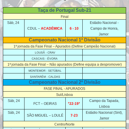
Taça de Portugal Sub-21
Final
Sáb, 24
Estádio Nacional -
CDUL –
ACADÉMICA
6 - 10
Campo de Honra,
Jamor
Campeonato Nacional 1ª Divisão
1ª jornada da Fase Final – Apurados (Define Campeão Nacional)
LOUSÃ - CRAV
CASCAIS - ÉVORA
1ª jornada da Fase Final – Não apurados (Define equipa a despromover)
MONTEMOR - SETÚBAL
SANTARÉM - CALDAS
Campeonato Nacional 2ª Divisão
FASE FINAL - APURADOS
Sul/Lisboa
Sáb, 24
Campo da Tapada,
FCT – OEIRAS
*22-19*
Lisboa
Sáb, 24
Estádio Nacional (Sint),
SÃO MIGUEL – LOULÉ
7-23
Jamor
Centro/Norte