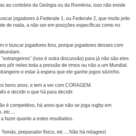
s ao contrário da Geórgia ou da Roménia, isso não existe
uscar jogadores à Federale 1, ou Federale 2, que muito jeito
e de nada, a não ser em posições específicas como no
m ir buscar jogadores fora, porque jogadores desses com
o abundam.
"estrangeiros" (isso é outra discussão) para já não são eles
emos pôr neles toda a pressão de irmos ou não a um Mundial.
rangeiro e estar à espera que ele ganhe jogos sòzinho.
uns bons anos, e tem a ver com CORAGEM.
s e decidir o que há para decidir.
o é competitivo, há anos que não se joga rugby em
 etc ...
a fazer quanto a estes resultados.
 Tomás, preparador físico, etc ... Não há milagres!