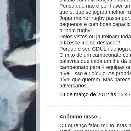
Penso que não é por haver um
que é, que se jogará melhor r
Jogar melhor rugby passa por
pequenos e com boas capacida
o "bom rugby".
Pelos vistos ou já treinam to
o fizesse iria se destacar?
Porque o seu CDUL não joga e
O mito de um campeonato comp
palavras que cada um lhe dá o 
campeonato para 4 equipas ou
nível, isso é ridículo. As pró
nível que querem. Mas parece 
adversários.
19 de março de 2012 às 16:47
Anónimo disse...
O Lourenço falou muito, mas n