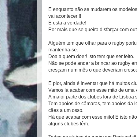
E enquanto não se mudarem os modelos 
vai acontecer!!!
É esta a verdade!
Por mais que se queira disfarçar com out
Alguém tem que olhar para o rugby portug
mantenha-se.
Doa a quem doer! Isto tem que ser feito.
Não se pode andar a brincar ao rugby em
cresçam num mês o que deveriam cresc
E pior, ainda é inventar que há muitos cl
Vamos lá acabar com esse mito de uma ve
A maior parte dos clubes fora de Lisboa
Tem apoios de câmaras, tem apoios da lo
cães a um osso.
Há que acabar com esse mito! E isto não 
alguns clubes têm.