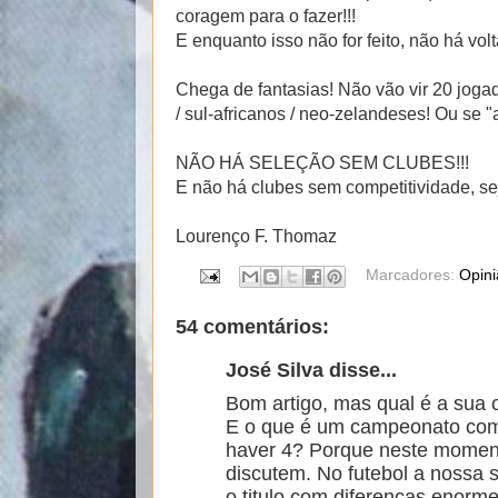
coragem para o fazer!!!
E enquanto isso não for feito, não há volt
Chega de fantasias! Não vão vir 20 joga
/ sul-africanos / neo-zelandeses! Ou se 
NÃO HÁ SELEÇÃO SEM CLUBES!!!
E não há clubes sem competitividade, se
Lourenço F. Thomaz
Marcadores:
Opin
54 comentários:
José Silva disse...
Bom artigo, mas qual é a sua 
E o que é um campeonato compe
haver 4? Porque neste momen
discutem. No futebol a nossa s
o titulo com diferenças enorme