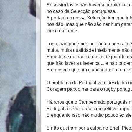
Se assim fosse não haveria problema, ma
no caso da Selecção portuguesa.
E portanto a nossa Selecção tem que ir b
nos dão, mas que não são nenhum garant
cinco da frente.
Logo, não podemos por toda a pressão e
muita, muita qualidade infelizmente nã
E goste-se ou não se goste de jogadores 
que irão fazer a diferença ... e não pod
É o mesmo que um clube ir buscar um est
O problema de Portugal vem desde há 
Coragem para olhar para o rugby portuguê
Há anos que o Campeonato português nã
Portugal a sério: duro, competitivo, rápido,
E enquanto isso não mudar pouco existe 
E não queiram por a culpa no Errol, Pico,