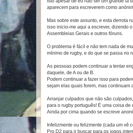
Isto apesar de eu não ser um grande fã 
aparecem para escreverem como anónimos
Mas sobre este assunto, e esta derrota n
isso inicio-me aqui a escrever, dizendo 
Assembleias Gerais e outros fóruns.
O problema é fácil e não tem nada de mu
mínimo de rugby, e do que se passa no r
As pessoas podem continuar a tentar enga
daquele, de A ou de B.
Podem continuar a fazer isso para poder
sejam elas quais forem, mas continuam a
Arranjar culpados que não são culpados,
para o rugby português! É uma coisa de 
Ainda por cima quando se escreve anon
Infelizmente ou felizmente (cada um vê 
Pro D2 para ir buscar para os jogos inter