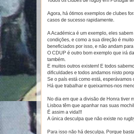
Todos os clubes de rugby em Portugal tê
Agora, há ótimos exemplos de clubes for
casos de sucesso rapidamente.
A Académica é um exemplo, eles sabem a
condições, e como a sua direção é muito
beneficiados por isso, e não andam para 
O CDUP é outro bom exemplo que irá dar
também.
E muitos outros existem! E todos sabemo
dificuldades e todos andamos nisto porq
Se o país está como está, esperávamos 
Há que trabalhar e queixarmos-nos meno
No dia em que a divisão de Honra tiver m
Lisboa têm que apanhar nas suas mochilas
É assim a vida!!!
A única desculpa que não existe no rug
Para isso não há desculpa. Porque basta 