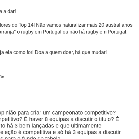
a a dar!
dores do Top 14! Não vamos naturalizar mais 20 australianos
"arranja" o rugby em Portugal ou não há rugby em Portugal.
ja ela como for! Doa a quem doer, há que mudar!
ião
opinião para criar um campeonato competitivo?
titivo? É haver 8 equipas a discutir o titulo? É
to há 3 bem lançadas e que ultimamente
eleção é competitiva e só há 3 equipas a discutir
s para o fundo da tabela.