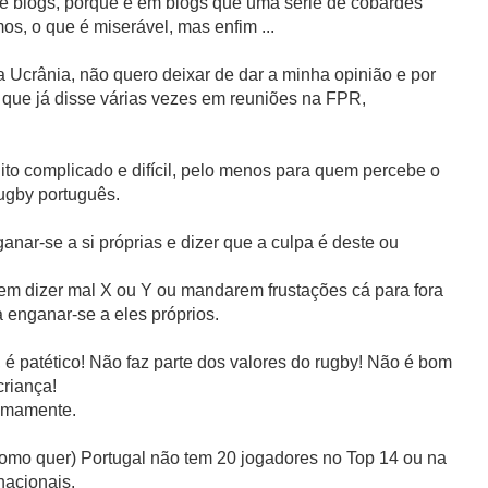
de blogs, porque é em blogs que uma série de cobardes
, o que é miserável, mas enfim ...
a Ucrânia, não quero deixar de dar a minha opinião e por
o que já disse várias vezes em reuniões na FPR,
ito complicado e difícil, pelo menos para quem percebe o
ugby português.
nar-se a si próprias e dizer que a culpa é deste ou
em dizer mal X ou Y ou mandarem frustações cá para fora
 enganar-se a eles próprios.
 é patético! Não faz parte dos valores do rugby! Não é bom
criança!
imamente.
como quer) Portugal não tem 20 jogadores no Top 14 ou na
nacionais.