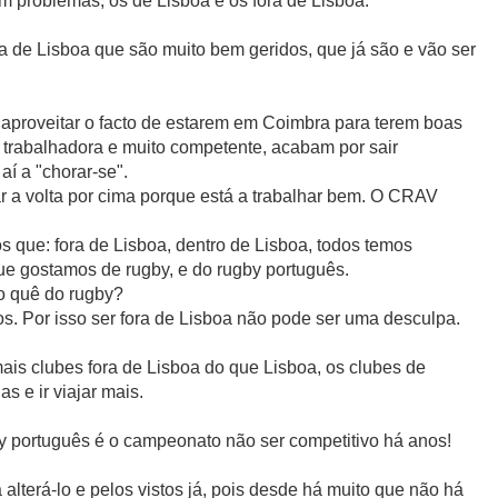
m problemas, os de Lisboa e os fora de Lisboa.
a de Lisboa que são muito bem geridos, que já são e vão ser
proveitar o facto de estarem em Coimbra para terem boas
 trabalhadora e muito competente, acabam por sair
aí a "chorar-se".
 a volta por cima porque está a trabalhar bem. O CRAV
s que: fora de Lisboa, dentro de Lisboa, todos temos
ue gostamos de rugby, e do rugby português.
o quê do rugby?
s. Por isso ser fora de Lisboa não pode ser uma desculpa.
ais clubes fora de Lisboa do que Lisboa, os clubes de
 e ir viajar mais.
by português é o campeonato não ser competitivo há anos!
alterá-lo e pelos vistos já, pois desde há muito que não há