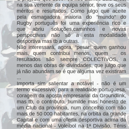
na sua vertente da equipa sénior, teve os seus
méritos e resultados. Como julgo que aceite
pela esmagadora maioria do "mundo" do
Rugby português foi uma experiência rico e
que abriu soluções,caminhos e novas
perspectivas não só a esta modalidade
desportiva mas tb a outras.
Não interessará, agora, "pesar" quem ganhou
mais, quem contribui menos, quem ... os
resultados são sempre COLECTIVOS, a
menos das obras de divindades, que julgo que
já não abundam se é que alguma vez existiram
...
Importa sim salientar a notável - não é um
termo excessivo, para a realidade portuguesa,
coragem da aposta empresarial da Groundlink,
mas tb, o contributo, humilde mas honesto de
um Club da província, num concelho com não
mais de 50 000 habitantes, na orbita da grande
Capital e com uma oferta desportiva acima da
média nacional - Voleibol na 1ª Divisão, Ténis