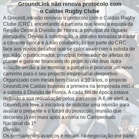
GroundLink não renova protocolo com
o Caldas Rugby Clube
A GroundLink não renovou o protocolo com o Caldas Rugby
Clube (CRC), encerrando a parceira que levou a equipa da
Região Oeste à Divisão de Honra, a principal do râguebi
português. Devido à indefinição, a atitudes tomadas durante
a corrente época e à não colaboração por parte do CRC
face aos novos desafios que se colocavam com a subida de
escalão, o patrocinador, principal fornecedor de atletas do
plantel e garante financeiro do projecto não teve outra
solução senão a de terminar a parceria e procurar um novo
caminho para o seu projecto empresarial-desportivo.
Organizado com metas bem claras a 10 anos, o projecto
GroundLink Caldas superou a primeira na temporada inicial:
a subida à Divisão de Honra. A cada fim de época estava
definido a sua reavaliação pelos parceiros. A 6 de abril, a
GroundLink teve a iniciativa de solicitar uma reunião para
avaliar o presente e o futuro do protocolo, reunião que
decorreu já em maio após a vitória no Campeonato
Nacional da 1ª
Divisão.
Os permanentes avanços e recuos na negociação por parte