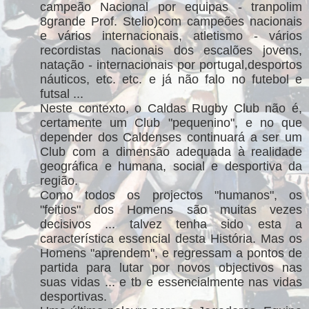
campeão Nacional por equipas - tranpolim
8grande Prof. Stelio)com campeões nacionais
e vários internacionais, atletismo - vários
recordistas nacionais dos escalões jovens,
natação - internacionais por portugal,desportos
náuticos, etc. etc. e já não falo no futebol e
futsal ...
Neste contexto, o Caldas Rugby Club não é,
certamente um Club "pequenino", e no que
depender dos Caldenses continuará a ser um
Club com a dimensão adequada à realidade
geográfica e humana, social e desportiva da
região.
Como todos os projectos "humanos", os
"feitios" dos Homens são muitas vezes
decisivos ... talvez tenha sido esta a
característica essencial desta História. Mas os
Homens "aprendem", e regressam a pontos de
partida para lutar por novos objectivos nas
suas vidas ... e tb e essencialmente nas vidas
desportivas.