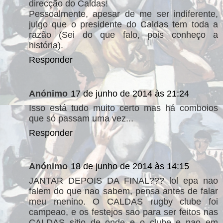
direcção do Caldas!
Pessoalmente, apesar de me ser indiferente,
julgo que o presidente do Caldas tem toda a
razão (Sei do que falo, pois conheço a
história).
Responder
Anónimo
17 de junho de 2014 às 21:24
Isso está tudo muito certo mas há comboios
que só passam uma vez...
Responder
Anónimo
18 de junho de 2014 às 14:15
JANTAR DEPOIS DA FINAL??? lol epa nao
falem do que nao sabem, pensa antes de falar
meu menino. O CALDAS rugby clube foi
campeao, e os festejos sao para ser feitos nas
CALDAS sitio de onde e o clube e nao em