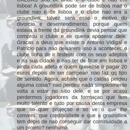
lisboa! A groundlink pode ser de lisboa mas o
clube nao e de lisboa e o clube nao era a
groundlink, talvez sera esse o motivo do
divorcio e desentendimento, porque quem
estava a frente da groundlink devia pensar que
comprou o clube e se queria apoderar dele.
Gracas a deus que existe o Antonio Vidigal e
Patricio para nao deixarem isso a acontecer. o
clube tinha de ir festejar com os seus adeptos
e na sua cidade e nao ter de ficar em lisboa e
ainda cada atleta e quem quisesse ir pagar 20
euros depois de ser campeao, nao faz qq tipo
de sentido. Agora, acham que o caldas perdeu
alguma coisa? nao perdeu nada simplesmente
volta a estar no sitio dele, e se por acaso
perdermos jogadores da formaçao que tem
muito talento e tudo por causa desta empresa
que so quer projeçao e so ve o que lhe
convem. que credibilidade e que a groundlink
tem depis de nao conseguir dar continuidade a
um projeto? nenhuma.