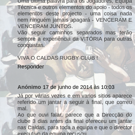
Uma última palavra para os Jogadores, Equipa
Técnica e outros elementos do apoio - todos os
elementos deste projecto - uma coisa nada
nem ninguém jamais apagará - VENCERAM E
VENCERAM JUNTOS.
Vão seguir caminhos separados mas terão
sempre a experiência da VITÓRIA para outras
conquistas.
VIVA O CALDAS RUGBY CLUB !
Responder
Anónimo
17 de junho de 2014 às 10:03
Já por várias vezes e em varios sitios aparece
referido um jantar a seguir à final, que correu
mal.
Ao que ouvi falar, parece que a Direcção do
clube 3 dias antes da final ofereceu um jantar
nas Caldas, para toda a equipa e que o director
executivo da equipa recusou.