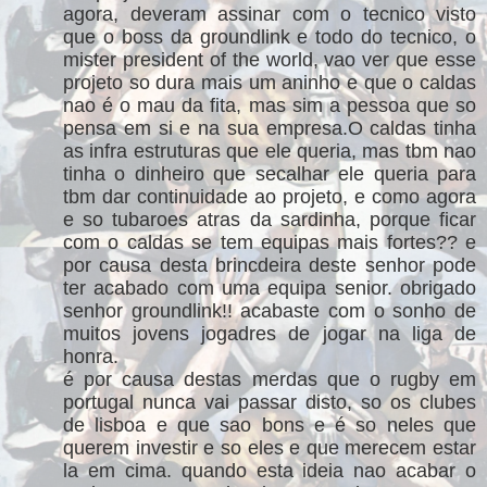
agora, deveram assinar com o tecnico visto
que o boss da groundlink e todo do tecnico, o
mister president of the world, vao ver que esse
projeto so dura mais um aninho e que o caldas
nao é o mau da fita, mas sim a pessoa que so
pensa em si e na sua empresa.O caldas tinha
as infra estruturas que ele queria, mas tbm nao
tinha o dinheiro que secalhar ele queria para
tbm dar continuidade ao projeto, e como agora
e so tubaroes atras da sardinha, porque ficar
com o caldas se tem equipas mais fortes?? e
por causa desta brincdeira deste senhor pode
ter acabado com uma equipa senior. obrigado
senhor groundlink!! acabaste com o sonho de
muitos jovens jogadres de jogar na liga de
honra.
é por causa destas merdas que o rugby em
portugal nunca vai passar disto, so os clubes
de lisboa e que sao bons e é so neles que
querem investir e so eles e que merecem estar
la em cima. quando esta ideia nao acabar o