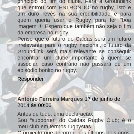
princípio do fim do clube. Para a Groundlink
que entrou com ESTRONDO no rugby, isto e
um duro revés na sua credibilidade e para
quem queria usar o Rugby para ter "boa
imagem"!!! Espero que também não seja o fim
da empresa no rugby.
Penso que o futuro do Caldas será um futuro
irrelevante para o rugby nacional, o futuro da
Groundlink será mais relevante se conseguir
encontrar um clube importante a quem se
associar, caso contrário não passará de um
episódio bonito no rugby.
Responder
António Ferreira Marques
17 de junho de
2014 às 00:06
Antes de tudo, uma declaração:
Sou "supporter" do Caldas Rugby Club; é o
meu club em termos rugbystas.
O projecto que decorreu nos últimos dois anos,