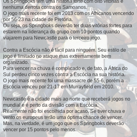
Os Springboks tem uma história forte com oito vitórias e
nenhuma derrota contra os Samoanos.
O jogo mais recente foi em 2013 com os Africanos vencendo
por 56-23 na cidade de Pretória.
Ou seja, os Springboks deverão ter duas vitórias fortes para
estarem na liderança do grupo com 10 pontos quando
viajarem para Newcastle para o terceiro jogo.
Contra a Escócia não é fácil para ninguém. Seu estilo de
jogo é limitado no ataque mas extremamente bem
organizado.
Para vencer na chuva é complicado e, de fato, a África do
Sul perdeu cinco vezes contra a Escócia na sua história.
O jogo mais recente foi uma massacre de 55-6, porém a
Escócia venceu por 21-17 em Murrayfield em 2010.
Newcastle é a cidade mais ao norte que receberá jogos no
mundial e é perto da divisão com a Escócia.
Realmente não foi escolhida por acaso. Se tiver chuva e
vento os europeus terão uma óptima chance de vencer.
Mas, na verdade, é um jogo que os Springboks deverão
vencer por 15 pontos pelo menos.