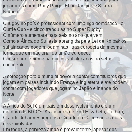
jogadores como Rudy Paige, Elton Jantjies e Scarra
Ntubeni.
O rugby no país é profissional com uma liga doméstica - o
Currie Cup - e cinco franquias no Super Rugby.
O número aumentará para seis no ano que vem.
Como a África do Sul está abrangida pela Lei de Kolpak os
sul africanos podem jogam nas ligas europeia da mesma
forma que um nacional da união europeu.
Consequentemente há muitos sul africanos no velho
continente.
A selecção para o mundial deveria contar com titulares que
jogam em países incluindo França e Inglaterra e até podem
contar com jogadores que jogam no Japão e Irlanda do
Norte.
A África do Sul é um país em desenvolvimento e é um
membro do BRICS. As cidades de Port Elizabeth, Durban,
Grande Johannesburgo e a Cidade do Cabo são as mais
desenvolvidas.
Em todos, a pobreza ainda é prevalecente, apesar dos