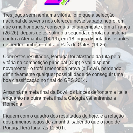
Três jogos sem nenhuma vitória, foi o que a selecção
nacional de sevens nos ofereceu neste sábado negro, em
que o melhor que se conseguiu foi um empate com a França
(26-26), depois de ter sofrido a segunda derrota da história
contra a Alemanha (14-19), em 18 jogos disputados, e antes
de perder também contra o País de Gales (19-26).
Com estes resultados, Portugal foi afastado da luta pela
vitória na competição principal (Cup) e vai disputar -
novamente - o troféu menor da prova (a Bowl), perdendo
definitivamente qualquer possibilidade de conseguir uma
boa classificação no final do GPS 2014.
Amanhã na meia final da Bowl, os Linces defrontam a Itália,
enquanto na outra meia final a Geórgia vai enfrentar a
Roménia.
Fiquem com o quadro dos resultados de hoje, e a relação
dos primeiros jogos de amanhã, sabendo que o jogo de
Portugal terá lugar às 11,50 h.