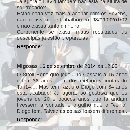
Já agora o David também não está na altura de
ser trocado?
Estão cada vez mais a acabar com os Sevens,
não foi assim que trabalhou em 98/99/00/01/02
e não existia tanto dinheiro.
Certamente se existir maus resultados as
desculpas já estão preparadas
Responder
Migosas
16 de setembro de 2014 às 12:03
O Sireli Bobo que jogou no Cascais a 15 anos
e tem 38 anos e um dos melhores pontas do
Top14.... Mas tem razao o Diogo com 34 anos
esta acabado! Ja agora, so gostava que os
jovens de 20 e poucos anos que la andam
tivessem a vontade e orgulho que o "velho"
Diogo tem. Talvez as coisas fossem diferentes..
Responder