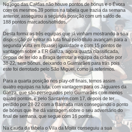
No jogo das Caldas não houve pontos de bónus e o Évora
com os mesmos 39 pontos na tabela que trazia da semana
anterior, assegurou a segunda posição com um saldo de
188 pontos marcados/sofridos.
Desta forma as três equipas que já vinham mostrando a sua
disposição de entrar na luta final pelo título avançam para a
segunda volta em (quase) igualdade e com 15 pontos de
vantagem sobre a ER Galiza, agora quarta classificada,
depois de ter ido a Braga derrotar a equipa da cidade por
38-22, sem bónus, deixando o Guimarães para trás pois
este foi derrotado pelo São Miguel, como já referimos.
Para a quarta posição nos play-off finais, temos assim
quatro equipas na luta, com vantagem para os Jaguares da
Galiza, que são perseguidos pelo Guimarães com menos
quatro pontos, e pelo Santarém com 17, depois de ter
perdido por 28-22 com a Bairrada mas conseguindo o ponto
de bónus que lhe dá vantagem sobre o seu adversário do
final de semana, que segue com 16 pontos.
Na cauda da tabela o Vila da Moita conseguiu a sua