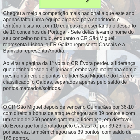
Chegou a meio a competição mais nacional a que este ano
apenas faltou uma equipa algarvia para cobrir todo o
território lusitano, com 10 equipas representando o desporto
de 10 concelhos de Portugal - Sete delas levam o nome do
seu concelho no título, enquanto o CR São Miguel
representa Lisboa, a ER Galiza representa Cascais e a
Bairrada representa Anadia.
Ao virar a página da 1ª volta o CR Évora perdeu a liderança
que detinha desde a 4ª jornada, embora se mantenha com o
mesmo número de pontos do líder São Miguel e do terceiro
classificado, o Caldas, separados apenas pelo saldo de
pontos marcados/sofridos.
O CR São Miguel depois de vencer o Guimarães por 36-10
com direito a bónus de ataque chegou aos 39 pontos e com
um saldo de 250 pontos garantiu a liderança, em desfavor
do Évora que foi derrotado pelo Caldas RC por 39-26, que
por sua vez, também chegou aos 39 pontos, com saldo de
165 pontos.