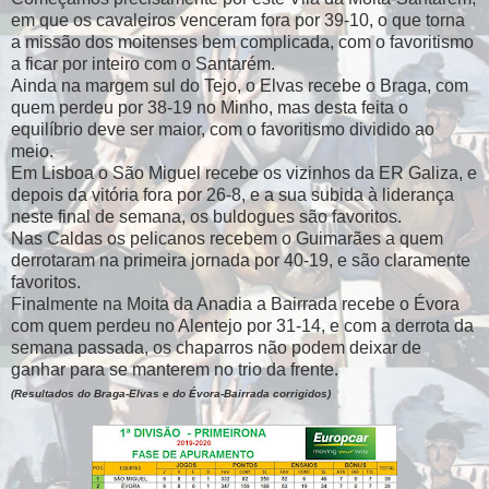
em que os cavaleiros venceram fora por 39-10, o que torna
a missão dos moitenses bem complicada, com o favoritismo
a ficar por inteiro com o Santarém.
Ainda na margem sul do Tejo, o Elvas recebe o Braga, com
quem perdeu por 38-19 no Minho, mas desta feita o
equilíbrio deve ser maior, com o favoritismo dividido ao
meio.
Em Lisboa o São Miguel recebe os vizinhos da ER Galiza, e
depois da vitória fora por 26-8, e a sua subida à liderança
neste final de semana, os buldogues são favoritos.
Nas Caldas os pelicanos recebem o Guimarães a quem
derrotaram na primeira jornada por 40-19, e são claramente
favoritos.
Finalmente na Moita da Anadia a Bairrada recebe o Évora
com quem perdeu no Alentejo por 31-14, e com a derrota da
semana passada, os chaparros não podem deixar de
ganhar para se manterem no trio da frente.
(Resultados do Braga-Elvas e do Évora-Bairrada corrigidos)