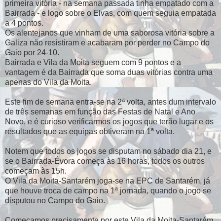
primeira vitória - na semana passada tinha empatado com a
Bairrada - e logo sobre o Elvas, com quem seguia empatada
a 4 pontos.
Os alentejanos que vinham de uma saborosa vitória sobre a
Galiza não resistiram e acabaram por perder no Campo do
Gaio por 24-10.
Bairrada e Vila da Moita seguem com 9 pontos e a
vantagem é da Bairrada que soma duas vitórias contra uma
apenas do Vila da Moita.
Este fim de semana entra-se na 2ª volta, antes dum intervalo
de três semanas em função das Festas de Natal e Ano
Novo, e é curioso verificarmos os jogos que terão lugar e os
resultados que as equipas obtiveram na 1ª volta.
Notem que todos os jogos se disputam no sábado dia 21, e
se o Bairrada-Évora começa às 16 horas, todos os outros
começam às 15h.
O Vila da Moita-Santarém joga-se na EPC de Santarém, já
que houve troca de campo na 1ª jornada, quando o jogo se
disputou no Campo do Gaio.
Começamos precisamente por este Vila da Moita-Santarém,