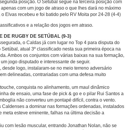
a segunda posição. O Setúbal segue na terceira posição com
 apenas com um jogo de atraso o que lhes dará no máximo
 o Elvas recebeu e foi batido pelo RV Moita por 24-28 (4-4)
lassificativos e a relação dos jogos em atraso.
 DE RUGBY DE SETÚBAL (9-3)
segurada, o Caldas já com lugar no Top 4 para disputa do
 Setúbal, atual 3º classificado nesta sua primeira época na
ida. Ambos os conjuntos com várias baixas na sua formação,
m jogo disputado e interessante de seguir.
, desde logo, instalaram-se no meio terreno adversário
 bem delineadas, contrariadas com uma defesa muito
touche, conquista no alinhamento, um maul dinâmico
inha de ensaio, uma fase de pick & go e o pilar Rui Santos a
boglia não converteu um pontapé difícil, contra o vento.
s Caldenses a dominar nas formações ordenadas, instalados
e meta esteve eminente, falhas na última decisão a
iu com lesão muscular, entrando Jonathan Nolan, não se