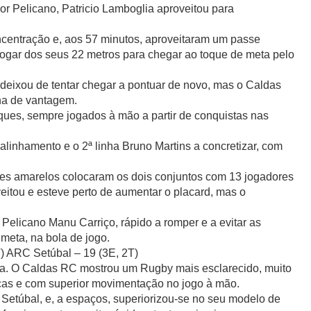
or Pelicano, Patricio Lamboglia aproveitou para
centração e, aos 57 minutos, aproveitaram um passe
 jogar dos seus 22 metros para chegar ao toque de meta pelo
deixou de tentar chegar a pontuar de novo, mas o Caldas
ha de vantagem.
ques, sempre jogados à mão a partir de conquistas nas
linhamento e o 2ª linha Bruno Martins a concretizar, com
ões amarelos colocaram os dois conjuntos com 13 jogadores
itou e esteve perto de aumentar o placard, mas o
Pelicano Manu Carriço, rápido a romper e a evitar as
meta, na bola de jogo.
) ARC Setúbal – 19 (3E, 2T)
pa. O Caldas RC mostrou um Rugby mais esclarecido, muito
icas e com superior movimentação no jogo à mão.
túbal, e, a espaços, superiorizou-se no seu modelo de