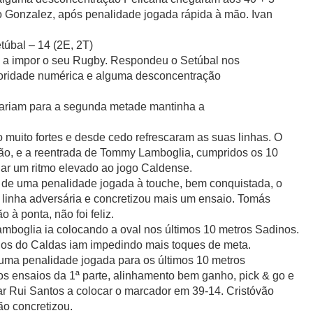
o Gonzalez, após penalidade jogada rápida à mão. Ivan
túbal – 14 (2E, 2T)
 a impor o seu Rugby. Respondeu o Setúbal nos
rioridade numérica e alguma desconcentração
rariam para a segunda metade mantinha a
 muito fortes e desde cedo refrescaram as suas linhas. O
esão, e a reentrada de Tommy Lamboglia, cumpridos os 10
nar um ritmo elevado ao jogo Caldense.
 de uma penalidade jogada à touche, bem conquistada, o
a linha adversária e concretizou mais um ensaio. Tomás
à ponta, não foi feliz.
mboglia ia colocando a oval nos últimos 10 metros Sadinos.
dos do Caldas iam impedindo mais toques de meta.
uma penalidade jogada para os últimos 10 metros
os ensaios da 1ª parte, alinhamento bem ganho, pick & go e
ar Rui Santos a colocar o marcador em 39-14. Cristóvão
ão concretizou.