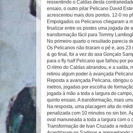
ressentindo o Caldas desta contrariedade
ensaio, o outro pilar Pelicano David Est
acrescentou mais dois pontos. 12-0 no p
Empolgados os Pelicanos chegaram a ma
finalizar entre os postes uma jogada de 
transformação fácil para Tommy Lambogli
No primeiro quarto o resultado parecia d
Os Pelicanos não tiraram o pé e, aos 23
& go final, foi a vez do asa Gonçalo Sam
para o fly half Pelicano que falhou por p
O ritmo do Caldas abrandou, e a saída, 
retirou algum poder à avançada Pelicana
Reposta a avançada Pelicana, obrigou o
metros, jogadas por escolha de formação
jogada à mão a toda a largura do campo,
quinto ensaio. A transformação, mais uma 
Na resposta, uma placagem alta do méd
penalizada com 10 minutos no sin bin. A
oval manuseada a toda a largura com o d
Transformação de Ivan Cruzado a reduzir
Acreditaram os Sadinos e aproveitando