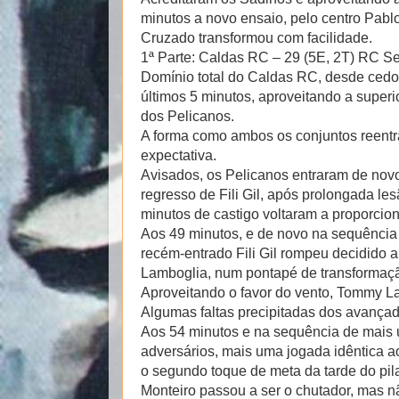
minutos a novo ensaio, pelo centro Pabl
Cruzado transformou com facilidade.
1ª Parte: Caldas RC – 29 (5E, 2T) RC Se
Domínio total do Caldas RC, desde cedo
últimos 5 minutos, aproveitando a supe
dos Pelicanos.
A forma como ambos os conjuntos reent
expectativa.
Avisados, os Pelicanos entraram de novo
regresso de Fili Gil, após prolongada l
minutos de castigo voltaram a proporcio
Aos 49 minutos, e de novo na sequência
recém-entrado Fili Gil rompeu decidido 
Lamboglia, num pontapé de transformação 
Aproveitando o favor do vento, Tommy La
Algumas faltas precipitadas dos avança
Aos 54 minutos e na sequência de mais 
adversários, mais uma jogada idêntica a
o segundo toque de meta da tarde do pil
Monteiro passou a ser o chutador, mas n