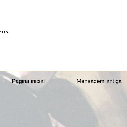
visão
Página inicial
Mensagem antiga