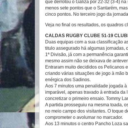
que derrotou o Galiza por 22-32 (3-4) n
menos sete pontos que o Santarém, mas
cinco pontos. No terceiro jogo da jornada
Veja no final os resultados, os quadros c
CALDAS RUGBY CLUBE 51-19 CLUBE
Duas equipas com a sua classificação as
titulo assegurado há algumas jornadas, o
1ª Divisão, já com a permanência garant
mesmo assim não se deixava de antever u
Entraram muito decididos os Pelicanos e
criando várias situações de jogo à mão
enérgica dos Sadinos.
Aos 7 minutos uma penalidade jogada à 
imparável, apenas travado à entrada da l
concretizar o primeiro ensaio. Tommy Lam
A partida prosseguiu na mesma toada, o
no meio campo dos visitantes. O toque d
comprometer o avolumar no marcador.
Aos 13 minutos o centro Pancho Loza sa