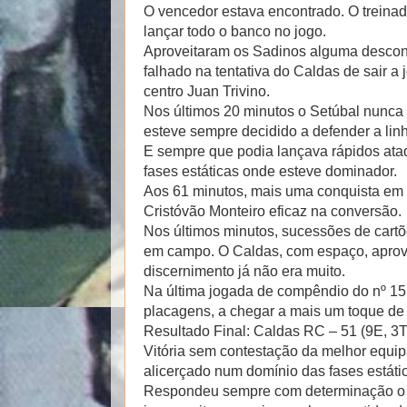
O vencedor estava encontrado. O treinad
lançar todo o banco no jogo.
Aproveitaram os Sadinos alguma descon
falhado na tentativa do Caldas de sair a
centro Juan Trivino.
Nos últimos 20 minutos o Setúbal nunca 
esteve sempre decidido a defender a lin
E sempre que podia lançava rápidos ata
fases estáticas onde esteve dominador.
Aos 61 minutos, mais uma conquista em a
Cristóvão Monteiro eficaz na conversão.
Nos últimos minutos, sucessões de cart
em campo. O Caldas, com espaço, aprove
discernimento já não era muito.
Na última jogada de compêndio do nº 15 
placagens, a chegar a mais um toque de 
Resultado Final: Caldas RC – 51 (9E, 3T
Vitória sem contestação da melhor equi
alicerçado num domínio das fases estát
Respondeu sempre com determinação o Se