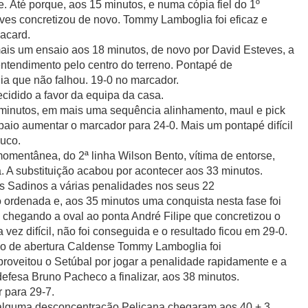
. Até porque, aos 15 minutos, e numa cópia fiel do 1º
eves concretizou de novo. Tommy Lamboglia foi eficaz e
lacard.
is um ensaio aos 18 minutos, de novo por David Esteves, a
entendimento pelo centro do terreno. Pontapé de
a que não falhou. 19-0 no marcador.
ecidido a favor da equipa da casa.
 minutos, em mais uma sequência alinhamento, maul e pick
paio aumentar o marcador para 24-0. Mais um pontapé difícil
ouco.
momentânea, do 2ª linha Wilson Bento, vítima de entorse,
. A substituição acabou por acontecer aos 33 minutos.
s Sadinos a várias penalidades nos seus 22
 ordenada e, aos 35 minutos uma conquista nesta fase foi
 chegando a oval ao ponta André Filipe que concretizou o
vez difícil, não foi conseguida e o resultado ficou em 29-0.
io de abertura Caldense Tommy Lamboglia foi
proveitou o Setúbal por jogar a penalidade rapidamente e a
efesa Bruno Pacheco a finalizar, aos 38 minutos.
 para 29-7.
 alguma desconcentração Pelicana chegaram aos 40 + 3