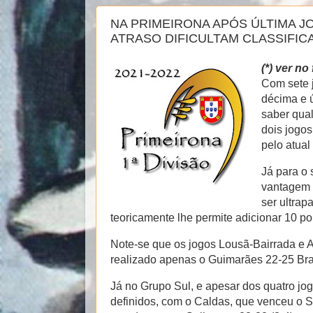
NA PRIMEIRONA APÓS ÚLTIMA 
ATRASO DIFICULTAM CLASSIFIC
(*) ver no 
Com sete 
décima e ú
saber qual
dois jogos
pelo atual
Já para o 
vantagem q
ser ultrap
teoricamente lhe permite adicionar 10 po
Note-se que os jogos Lousã-Bairrada e 
realizado apenas o Guimarães 22-25 Bra
Já no Grupo Sul, e apesar dos quatro jog
definidos, com o Caldas, que venceu o Se