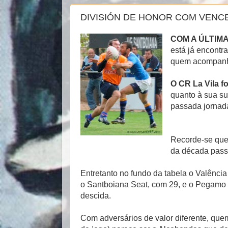
DIVISIÓN DE HONOR COM VEN
COM A ÚLTIM
está já encontr
quem acompanha
O CR La Vila f
quanto à sua su
passada jornad
Recorde-se que
da década pass
Entretanto no fundo da tabela o Valênci
o Santboiana Seat, com 29, e o Pegamo 
descida.
Com adversários de valor diferente, quem