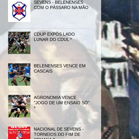
SEVENS - BELENENSES
COM O PÁSSARO NA MÃO
CDUP EXPÔS LADO
LUNAR DO CDUL *
BELENENSES VENCE EM
CASCAIS
AGRONOMIA VENCE
"JOGO DE UM ENSAIO SÓ"
*
NACIONAL DE SEVENS -
TORNEIOS DO FIM DE