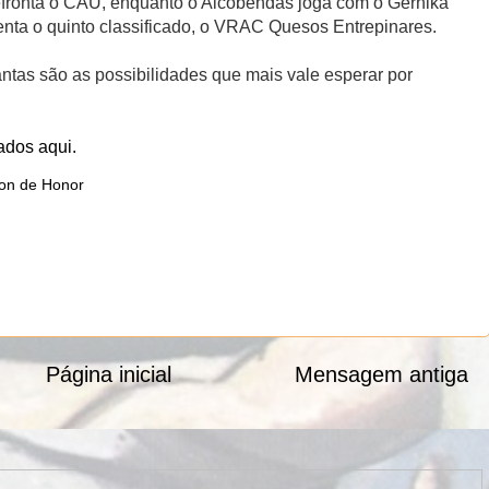
efronta o CAU, enquanto o Alcobendas joga com o Gernika
renta o quinto classificado, o VRAC Quesos Entrepinares.
antas são as possibilidades que mais vale esperar por
ados aqui.
ion de Honor
Página inicial
Mensagem antiga