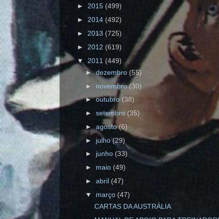
►
2015
(499)
►
2014
(492)
►
2013
(725)
►
2012
(619)
▼
2011
(449)
►
dezembro
(55)
►
novembro
(30)
►
outubro
(38)
►
setembro
(35)
►
agosto
(6)
►
julho
(29)
►
junho
(33)
►
maio
(49)
►
abril
(47)
▼
março
(47)
CARTAS DA AUSTRÁLIA